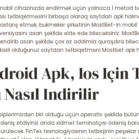
obil cihazınızda endirmək üçün yalnızca 1 metod tə
ası tətbiqetməsini birbaşa olaraq saytdan apk halınd
 axtarış etmək, bukmeker şirkətinin MostBet-in mobil
versiyasını asan şəkildə əldə edə biləcəksiniz. MostB
 endirib asan şəkildə çox az addımla quraşdıra biləcə
axil olduğunuz saytdan tətbiqetməni Mostbet apk hal
roid Apk, Ios Için 
Nasıl Indirilir
siplərimizdən biri olduğu üçün operativ şəkildə bütü
 Ödəniş etdiyiniz anda xidmət təminatçısı ödəniş b
ürüləcək. FinTex texnologiyasının tətbiqinin peşəka