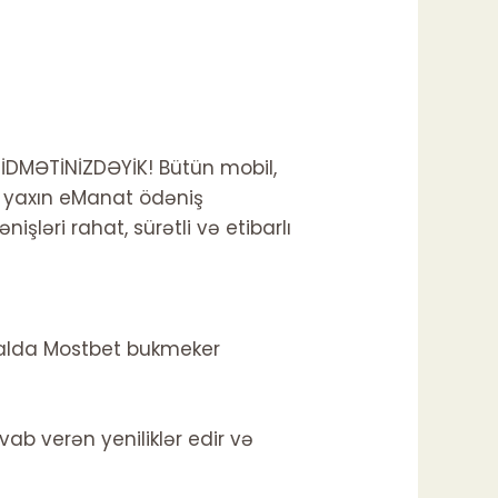
İDMƏTİNİZDƏYİK! Bütün mobil,
ə yaxın eManat ödəniş
şləri rahat, sürətli və etibarlı
 halda Mostbet bukmeker
ab verən yeniliklər edir və