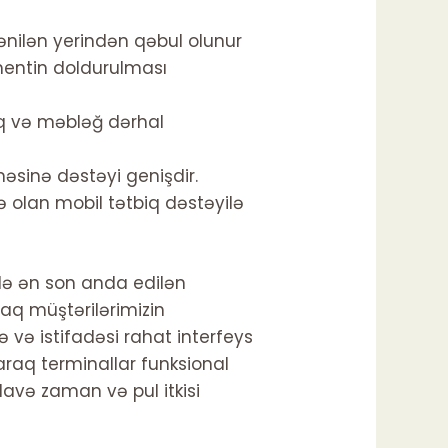
ənilən yerindən qəbul olunur
ementin doldurulması
q və məbləğ dərhal
əsinə dəstəyi genişdir.
ə olan mobil tətbiq dəstəyilə
də ən son anda edilən
aq müştərilərimizin
ə və istifadəsi rahat interfeys
naraq terminallar funksional
lavə zaman və pul itkisi