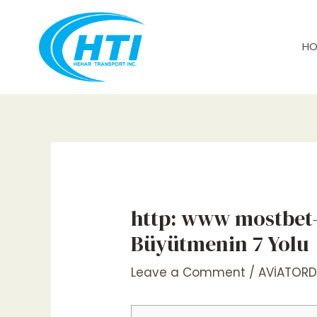
Skip
Post
to
navigation
content
HO
http: www mostbet
Büyütmenin 7 Yolu
Leave a Comment
/
AVİATORD