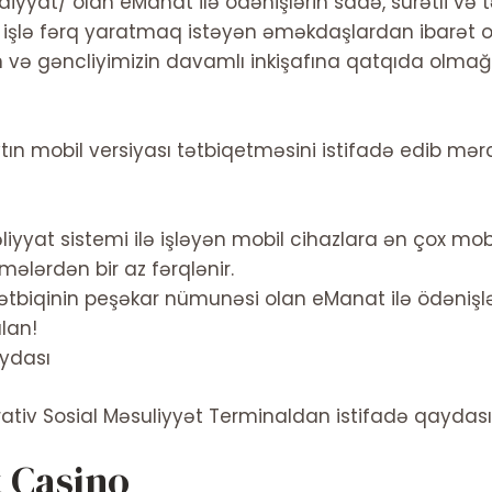
diyyat/
olan eManat ilə ödənişlərin sadə, sürətli və
 işlə fərq yaratmaq istəyən əməkdaşlardan ibarət
n və gəncliyimizin davamlı inkişafına qatqıda olmağa
tın mobil versiyası tətbiqetməsini istifadə edib mərc
iyyat sistemi ilə işləyən mobil cihazlara ən çox mobil
mələrdən bir az fərqlənir.
tətbiqinin peşəkar nümunəsi olan eManat ilə ödənişlər
lan!
aydası
rativ Sosial Məsuliyyət Terminaldan istifadə qaydas
t Casino