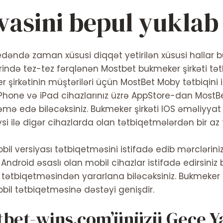
vasini bepul yuklab 
dəndə zaman xüsusi diqqət yetirilən xüsusi hallar b
lərində tez-tez fərqlənən Mostbet bukmeker şirkəti tə
 şirkətinin müştəriləri üçün MostBet Moby tətbiqini is
Phone və iPad cihazlarınız üzrə AppStore-dan MostBe
mə edə biləcəksiniz. Bukmeker şirkəti IOS əməliyyat s
si ilə digər cihazlarda olan tətbiqetmələrdən bir az f
bil versiyası tətbiqetməsini istifadə edib mərclərini
i Android əsaslı olan mobil cihazlar istifadə edirsin
tətbiqetməsindən yararlana biləcəksiniz. Bukmeker ş
il tətbiqetməsinə dəstəyi genişdir.
bet-wins.com’ünüzü Gece Ya