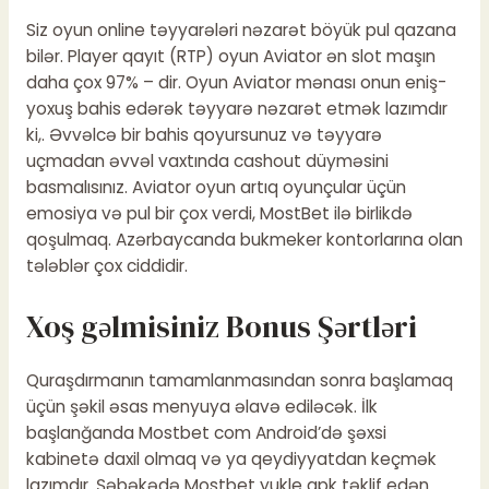
Siz oyun online təyyarələri nəzarət böyük pul qazana
bilər. Player qayıt (RTP) oyun Aviator ən slot maşın
daha çox 97% – dir. Oyun Aviator mənası onun eniş-
yoxuş bahis edərək təyyarə nəzarət etmək lazımdır
ki,. Əvvəlcə bir bahis qoyursunuz və təyyarə
uçmadan əvvəl vaxtında cashout düyməsini
basmalısınız. Aviator oyun artıq oyunçular üçün
emosiya və pul bir çox verdi, MostBet ilə birlikdə
qoşulmaq. Azərbaycanda bukmeker kontorlarına olan
tələblər çox ciddidir.
Xoş gəlmisiniz Bonus Şərtləri
Quraşdırmanın tamamlanmasından sonra başlamaq
üçün şəkil əsas menyuya əlavə ediləcək. İlk
başlanğanda Mostbet com Android’də şəxsi
kabinetə daxil olmaq və ya qeydiyyatdan keçmək
lazımdır. Şəbəkədə Mostbet yukle apk təklif edən