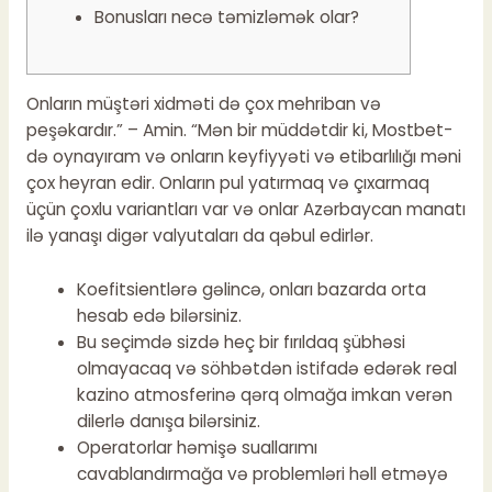
Bonusları necə təmizləmək olar?
Onların müştəri xidməti də çox mehriban və
peşəkardır.” – Amin. “Mən bir müddətdir ki, Mostbet-
də oynayıram və onların keyfiyyəti və etibarlılığı məni
çox heyran edir. Onların pul yatırmaq və çıxarmaq
üçün çoxlu variantları var və onlar Azərbaycan manatı
ilə yanaşı digər valyutaları da qəbul edirlər.
Koefitsientlərə gəlincə, onları bazarda orta
hesab edə bilərsiniz.
Bu seçimdə sizdə heç bir fırıldaq şübhəsi
olmayacaq və söhbətdən istifadə edərək real
kazino atmosferinə qərq olmağa imkan verən
dilerlə danışa bilərsiniz.
Operatorlar həmişə suallarımı
cavablandırmağa və problemləri həll etməyə