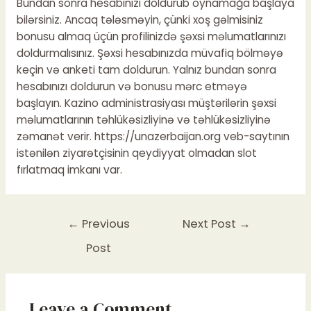
Bundan sonra hesabınızı doldurub oynamağa başlaya
bilərsiniz. Ancaq tələsməyin, çünki xoş gəlmisiniz
bonusu almaq üçün profilinizdə şəxsi məlumatlarınızı
doldurmalısınız. Şəxsi hesabınızda müvafiq bölməyə
keçin və anketi tam doldurun. Yalnız bundan sonra
hesabınızı doldurun və bonusu mərc etməyə
başlayın. Kazino administrasiyası müştərilərin şəxsi
məlumatlarının təhlükəsizliyinə və təhlükəsizliyinə
zəmanət verir.
https://unazerbaijan.org
veb-saytının
istənilən ziyarətçisinin qeydiyyat olmadan slot
fırlatmaq imkanı var.
←
Previous
Next Post
→
Post
Leave a Comment