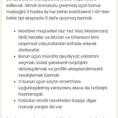
ediləcək. İdman bonusunu çıxarmaq üçün bonus
məbləğini 3 hadisə ilə hər birinin koefitsienti 1.40-dan
bahis tipi ekspreslə 5 dəfə qoymaq lazımdır.
Mostbet müştəriləri tez-tez Visa, Mastercard,
Skrill, Neteller və Bitcoin və Ethereum kimi
rəqəmsal valyutalardan istifadə edərək
doldururlar.
Bunun üçün müvafiq qeydiyyat variantını
seçmək, sosial şəbəkənin loqotipini
aktivləşdirmək və profilin əlaqələndirməsini
təsdiqləmək lazımdır.
O bunun üçün saytın smartfona
uyğunlaşdırılmış versiyasını, eləcə də tətbiqini
hazırlamışdır.
Futbolun ətraflı təsvirindən başqa, digər
maraqlı yarışlar da var.