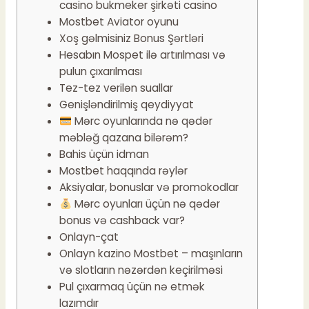
casino bukmeker şirkəti casino
Mostbet Aviator oyunu
Xoş gəlmisiniz Bonus Şərtləri
Hesabın Mospet ilə artırılması və
pulun çıxarılması
Tez-tez verilən suallar
Genişləndirilmiş qeydiyyat
Mərc oyunlarında nə qədər
məbləğ qazana bilərəm?
Bahis üçün idman
Mostbet haqqında rəylər
Aksiyalar, bonuslar və promokodlar
Mərc oyunları üçün nə qədər
bonus və cashback var?
Onlayn-çat
Onlayn kazino Mostbet – maşınların
və slotların nəzərdən keçirilməsi
Pul çıxarmaq üçün nə etmək
lazımdır