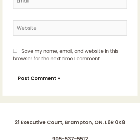
Website
Save my name, email, and website in this
browser for the next time I comment.
21 Executive Court, Brampton, ON. L6R 0K8
905-537-5512