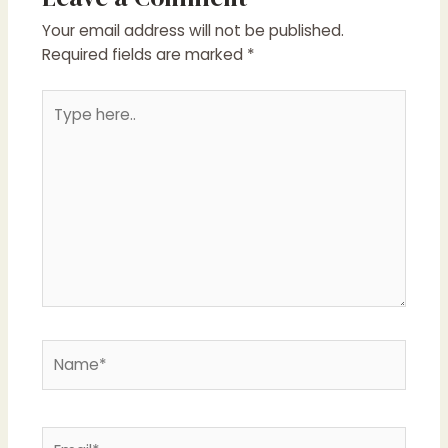
Your email address will not be published.
Required fields are marked
*
Type
here..
Name*
Email*