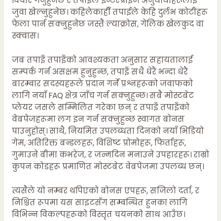
विचार गर्नुहुनेछ र तपाईंले इन्टरप्राइज अनुयायीहरूलाई
जुवा खेल्नुहुनेछ। कहिलेकाहीँ तपाईले केहि दुर्लभ कोटीहरू
फेला पार्न सक्नुहुनेछ जस्तै ल्याक्रोस, गेलिक खेलकुद वा
स्क्वास।
जब तपाइँ तपाइँको आवश्यकता अनुसार सहायतालाई
सम्पर्क गर्न असक्षम हुनुहुन्छ, तपाइँ सधैं धेरै भन्दा धेरै
बारम्बार सदस्यहरूले प्रदान गर्ने प्रश्नहरूको जवाफको
लागि नयाँ FAQ क्षेत्र जाँच गर्न सक्नुहुन्छ। सबै मोस्टबेट
प्लेयर जसले सम्मिलित गरेका छन् र तपाइँ तपाइँको
वेबपेजहरूमा लग इन गर्न सक्नुहुन्छ स्वागत बोनस
पाउनुहोस्। साथै, नियमित उपलब्धता दिनको नयाँ भिडियो
गेम, अतिरिक्त बन्डलहरू, विशिष्ट प्रोमोहरू, फिर्ताहरू,
गुमाउने बीमा कभरेज, र जन्मदिन मनाउने उपहारहरू। राम्रो
कुपन कोडहरू प्रमाणित मोस्टबेट वेबपेजमा उपलब्ध छन्।
त्यसैले यो नम्बर थपिएको बोनस एपहरू, सजिलो दर्ता, र
निश्चित रूपमा यस साइटसँग सम्बन्धित हुनका लागि
विभिन्न विकल्पहरूको विस्तृत चयनको साथ आउँछ।