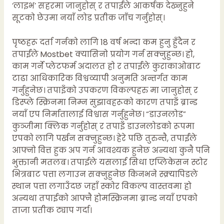
‘लाइभ’ सहरमा जानुहोस् र तपाईंले आकर्षक देख्नुहुने
सूटको छेउमा नयाँ लोड प्रतीक जाँच गर्नुहोस्।
पृष्ठहरू दर्ता गर्नको लागि 18 वर्ष भन्दा कम हुनु हुँदैन र
तपाईंले Mostbet क्यासिनो प्रयोग गर्न सक्नुहुन्छ। हो,
काम गर्ने प्लेटफर्म अदालत हो र तपाईंले कुराकाओबाट
टाढा आधिकारिक विश्वव्यापी अनुमति अन्तर्गत काम
गर्नुहुनेछ। तपाइँको उपकरण विकल्पहरु मा जानुहोस् र
डिस्प्ले स्क्रिनमा निम्न सुझावहरूको कारण तपाइँ ब्रान्ड
नयाँ एप निर्मातालाई विश्वास गर्नुहुनेछ। “डाउनलोड”
कुञ्जीमा क्लिक गर्नुहोस् र तपाइँ डाउनलोडको रूपमा
एपको लागि पर्खन सक्नुहुन्छ। हेरे पछि तुरुन्तै, तपाईंले
आफ्नो वित्त हुक अप गर्न आवश्यक हुनेछ अन्यथा कुनै पनि
भुक्तानी मतलब। तपाईले यसलाई सिधा एप्लिकेसन स्टोर
भित्रबाट पत्ता लगाउन सक्नुहुनेछ किनभने स्क्र्यापिङले
स्थान पत्ता लगाउँदछ जहाँ स्कोर विकल्प वास्तवमा हो
अन्यथा तपाईको आफ्नै होमस्क्रिनमा ब्रान्ड नयाँ एपको
ताजा प्रतीक ट्याप गर्दा।