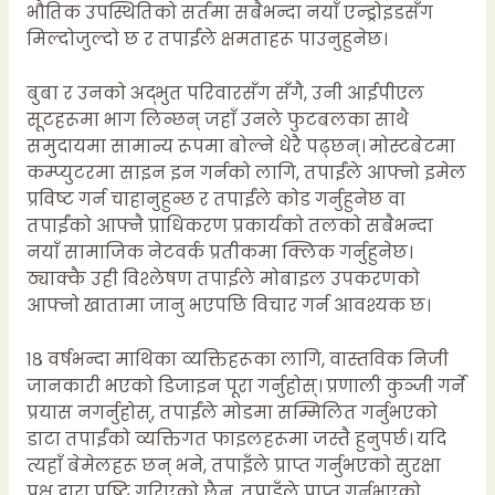
भौतिक उपस्थितिको सर्तमा सबैभन्दा नयाँ एन्ड्रोइडसँग
मिल्दोजुल्दो छ र तपाईंले क्षमताहरू पाउनुहुनेछ।
बुबा र उनको अद्भुत परिवारसँग सँगै, उनी आईपीएल
सूटहरूमा भाग लिन्छन् जहाँ उनले फुटबलका साथै
समुदायमा सामान्य रूपमा बोल्ने धेरै पढ्छन्। मोस्टबेटमा
कम्प्युटरमा साइन इन गर्नको लागि, तपाईंले आफ्नो इमेल
प्रविष्ट गर्न चाहानुहुन्छ र तपाईंले कोड गर्नुहुनेछ वा
तपाईंको आफ्नै प्राधिकरण प्रकार्यको तलको सबैभन्दा
नयाँ सामाजिक नेटवर्क प्रतीकमा क्लिक गर्नुहुनेछ।
ठ्याक्कै उही विश्लेषण तपाईले मोबाइल उपकरणको
आफ्नो खातामा जानु भएपछि विचार गर्न आवश्यक छ।
१८ वर्षभन्दा माथिका व्यक्तिहरूका लागि, वास्तविक निजी
जानकारी भएको डिजाइन पूरा गर्नुहोस्। प्रणाली कुञ्जी गर्ने
प्रयास नगर्नुहोस्, तपाईंले मोडमा सम्मिलित गर्नुभएको
डाटा तपाईंको व्यक्तिगत फाइलहरूमा जस्तै हुनुपर्छ। यदि
त्यहाँ बेमेलहरू छन् भने, तपाइँले प्राप्त गर्नुभएको सुरक्षा
पक्ष द्वारा पुष्टि गरिएको छैन, तपाइँले प्राप्त गर्नुभएको