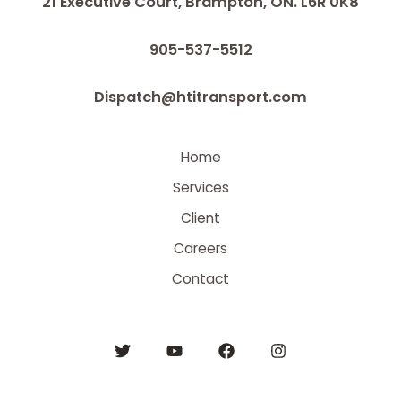
21 Executive Court, Brampton, ON. L6R 0K8
905-537-5512
Dispatch@htitransport.com
Home
Services
Client
Careers
Contact