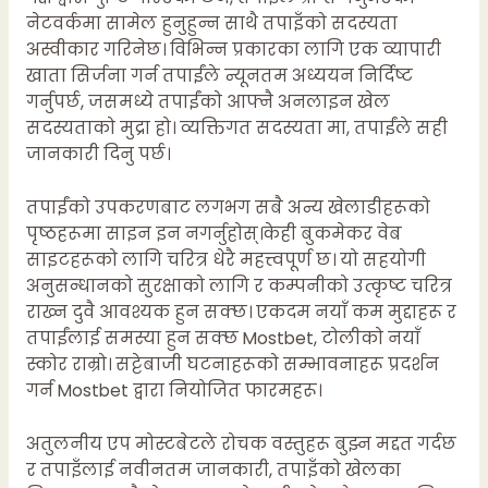
नेटवर्कमा सामेल हुनुहुन्न साथै तपाइँको सदस्यता
अस्वीकार गरिनेछ। विभिन्न प्रकारका लागि एक व्यापारी
खाता सिर्जना गर्न तपाईंले न्यूनतम अध्ययन निर्दिष्ट
गर्नुपर्छ, जसमध्ये तपाईंको आफ्नै अनलाइन खेल
सदस्यताको मुद्रा हो। व्यक्तिगत सदस्यता मा, तपाईंले सही
जानकारी दिनु पर्छ।
तपाईंको उपकरणबाट लगभग सबै अन्य खेलाडीहरूको
पृष्ठहरूमा साइन इन नगर्नुहोस्।केही बुकमेकर वेब
साइटहरूको लागि चरित्र धेरै महत्त्वपूर्ण छ। यो सहयोगी
अनुसन्धानको सुरक्षाको लागि र कम्पनीको उत्कृष्ट चरित्र
राख्न दुवै आवश्यक हुन सक्छ। एकदम नयाँ कम मुद्दाहरू र
तपाईंलाई समस्या हुन सक्छ Mostbet, टोलीको नयाँ
स्कोर राम्रो। सट्टेबाजी घटनाहरूको सम्भावनाहरू प्रदर्शन
गर्न Mostbet द्वारा नियोजित फारमहरू।
अतुलनीय एप मोस्टबेटले रोचक वस्तुहरू बुझ्न मद्दत गर्दछ
र तपाइँलाई नवीनतम जानकारी, तपाइँको खेलका