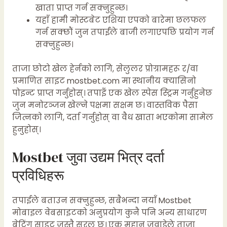
खाता प्राप्त गर्न सक्नुहुन्छ।
यहाँ हामी मोस्टबेट एशिया एपको बारेमा छलफल
गर्न सक्छौं जुन तपाईंले बाजी लगाएपछि प्रयोग गर्न
सक्नुहुन्छ।
ताजा छोटो खेल हेर्नको लागि, सेलुलर प्रोग्रामहरू र/वा
प्रमाणित साइट mostbet.com मा स्थानीय क्यासिनो
पोइन्ट प्राप्त गर्नुहोस्। तपाइँ एक खेल स्पेस स्ट्रिम गर्नुहुनेछ
जुन मनोरञ्जन खेल्ने पक्षमा सक्षम छ। वास्तविक पैसा
जित्नको लागि, दर्ता गर्नुहोस् वा वैध खाता भएकोमा सामेल
हुनुहोस्।
Mostbet जुवा उद्यम भित्र दर्ता
प्रविधिहरू
तपाईले बताउन सक्नुहुन्छ, सबैभन्दा नयाँ Mostbet
मोबाइल वेबसाइटको अनुप्रयोग कुनै पनि अन्य साधारण
बेटिंग साइट जस्तै सरल छ। एक महान जुवाडेले ताजा