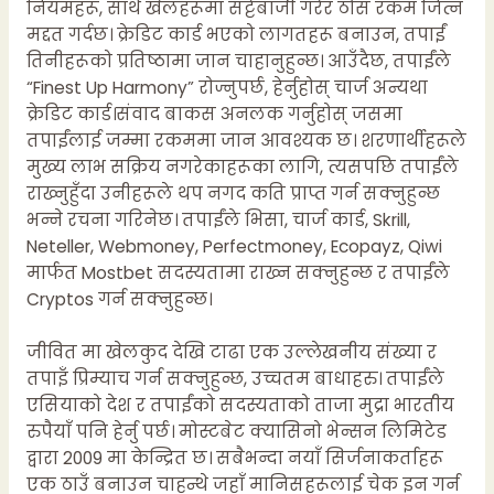
नियमहरू, साथै खेलहरूमा सट्टेबाजी गरेर ठोस रकम जित्न
मद्दत गर्दछ। क्रेडिट कार्ड भएको लागतहरू बनाउन, तपाईं
तिनीहरूको प्रतिष्ठामा जान चाहानुहुन्छ। आउँदैछ, तपाईंले
“Finest Up Harmony” रोज्नुपर्छ, हेर्नुहोस् चार्ज अन्यथा
क्रेडिट कार्ड।संवाद बाकस अनलक गर्नुहोस् जसमा
तपाईंलाई जम्मा रकममा जान आवश्यक छ। शरणार्थीहरूले
मुख्य लाभ सक्रिय नगरेकाहरूका लागि, त्यसपछि तपाईंले
राख्नुहुँदा उनीहरूले थप नगद कति प्राप्त गर्न सक्नुहुन्छ
भन्ने रचना गरिनेछ। तपाईंले भिसा, चार्ज कार्ड, Skrill,
Neteller, Webmoney, Perfectmoney, Ecopayz, Qiwi
मार्फत Mostbet सदस्यतामा राख्न सक्नुहुन्छ र तपाईंले
Cryptos गर्न सक्नुहुन्छ।
जीवित मा खेलकुद देखि टाढा एक उल्लेखनीय संख्या र
तपाइँ प्रिम्याच गर्न सक्नुहुन्छ, उच्चतम बाधाहरु। तपाईंले
एसियाको देश र तपाईंको सदस्यताको ताजा मुद्रा भारतीय
रुपैयाँ पनि हेर्नु पर्छ। मोस्टबेट क्यासिनो भेन्सन लिमिटेड
द्वारा 2009 मा केन्द्रित छ। सबैभन्दा नयाँ सिर्जनाकर्ताहरू
एक ठाउँ बनाउन चाहन्थे जहाँ मानिसहरूलाई चेक इन गर्न