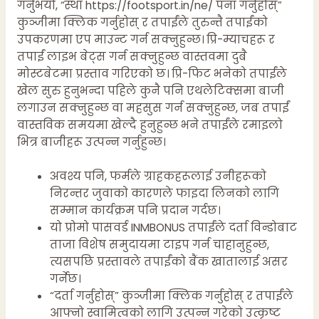
गर्नुभयो, “स्था
https://footsport.in/ne/
पना गर्नुहोस्”
कुञ्जीमा क्लिक गर्नुहोस् र तपाईंले तुरुन्तै तपाईंको
उपकरणमा एप माउन्ट गर्न सक्नुहुन्छ। प्रि-म्याचहरू र
तपाईं लाइभ बेट्स गर्न सक्नुहुन्छ वास्तवमा दुबै
मोस्टबेटमा प्रस्ताव गरिएको छ। प्रि-फिट भनेको तपाईंले
खेल सुरु हुनुभन्दा पहिले कुनै पनि एथलेटिक्समा बाजी
लगाउन सक्नुहुन्छ वा महसुस गर्न सक्नुहुन्छ, जब तपाईं
वास्तविक समयमा खेल्दै हुनुहुन्छ भने तपाईंले रमाइलो
भित्र बाजीहरू उत्पन्न गर्नुहुन्छ।
अवश्य पनि, फर्मले ग्राहकहरूलाई उनीहरूको
निरन्तर जुवाको कारणले फाइदा लिनको लागि
सम्मान कार्यक्रम पनि प्रदान गर्दछ।
यो प्रोमो पासवर्ड INMBONUS तपाईंले दर्ता विन्डोबाट
ताजा विशेष समुदायमा टाइप गर्न चाहानुहुन्छ,
त्यसपछि प्रस्तावले तपाईंको बैंक खातालाई असर
गर्नेछ।
“दर्ता गर्नुहोस्” कुञ्जीमा क्लिक गर्नुहोस् र तपाईंले
आफ्नो स्वामित्वको लागि उत्पन्न गरेको उत्कृष्ट