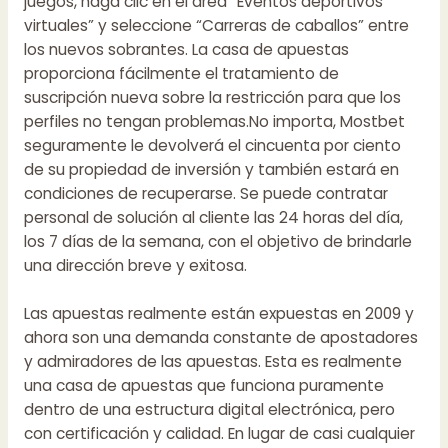
juegos, haga clic en el área “Eventos deportivos
virtuales” y seleccione “Carreras de caballos” entre
los nuevos sobrantes. La casa de apuestas
proporciona fácilmente el tratamiento de
suscripción nueva sobre la restricción para que los
perfiles no tengan problemas.No importa, Mostbet
seguramente le devolverá el cincuenta por ciento
de su propiedad de inversión y también estará en
condiciones de recuperarse. Se puede contratar
personal de solución al cliente las 24 horas del día,
los 7 días de la semana, con el objetivo de brindarle
una dirección breve y exitosa.
Las apuestas realmente están expuestas en 2009 y
ahora son una demanda constante de apostadores
y admiradores de las apuestas. Esta es realmente
una casa de apuestas que funciona puramente
dentro de una estructura digital electrónica, pero
con certificación y calidad. En lugar de casi cualquier