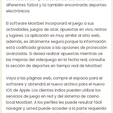
diferentes fútbol y tú también encontrarás deportes
electrónicos.
El software Mostbet incorporará el juego a sus
actividades, juegos de azar, apuestas en vivo, retiros
y lugares. La aplicación es muy similar al sitio web,
además, es altamente segura porque la información
está codificada gracias a las opciones de protección
avanzadas. Si desea realizar apuestas mientras ve
las mejoras del videojuego en la fecha real, consulte
la sección de deportes en tiempo real de Mostbet.
Vaya a las páginas web, compre el espacio para el
software y obtendrá el nuevo archivo para el nuevo
iOS de Apple. Los clientes indios pueden utilizar los
servicios de juego en red y del sistema de casino
local Mostbet. A los perfiles les puede resultar fácil
navegar y usted puede acceder a la parte requerida