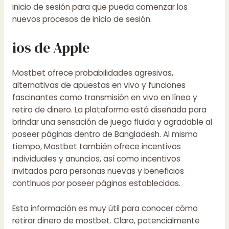
inicio de sesión para que pueda comenzar los
nuevos procesos de inicio de sesión.
ios de Apple
Mostbet ofrece probabilidades agresivas,
alternativas de apuestas en vivo y funciones
fascinantes como transmisión en vivo en línea y
retiro de dinero. La plataforma está diseñada para
brindar una sensación de juego fluida y agradable al
poseer páginas dentro de Bangladesh. Al mismo
tiempo, Mostbet también ofrece incentivos
individuales y anuncios, así como incentivos
invitados para personas nuevas y beneficios
continuos por poseer páginas establecidas.
Esta información es muy útil para conocer cómo
retirar dinero de mostbet. Claro, potencialmente