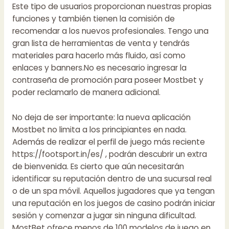
Este tipo de usuarios proporcionan nuestras propias
funciones y también tienen la comisión de
recomendar a los nuevos profesionales. Tengo una
gran lista de herramientas de venta y tendrás
materiales para hacerlo más fluido, así como
enlaces y banners.No es necesario ingresar la
contraseña de promoción para poseer Mostbet y
poder reclamarlo de manera adicional.
No deja de ser importante: la nueva aplicación
Mostbet no limita a los principiantes en nada.
Además de realizar el perfil de juego más reciente
https://footsport.in/es/
, podrán descubrir un extra
de bienvenida. Es cierto que aún necesitarán
identificar su reputación dentro de una sucursal real
o de un spa móvil. Aquellos jugadores que ya tengan
una reputación en los juegos de casino podrán iniciar
sesión y comenzar a jugar sin ninguna dificultad.
MostBet ofrece menos de 100 modelos de juego en