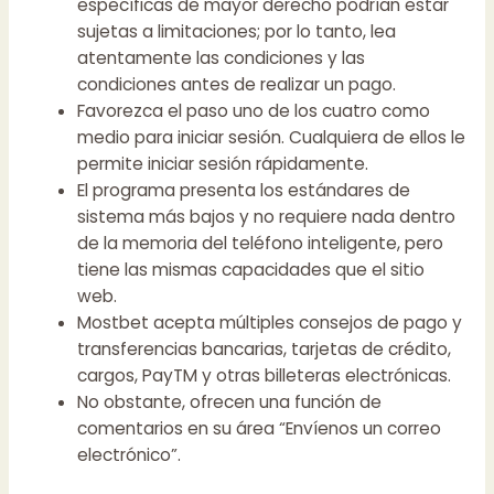
específicas de mayor derecho podrían estar
sujetas a limitaciones; por lo tanto, lea
atentamente las condiciones y las
condiciones antes de realizar un pago.
Favorezca el paso uno de los cuatro como
medio para iniciar sesión. Cualquiera de ellos le
permite iniciar sesión rápidamente.
El programa presenta los estándares de
sistema más bajos y no requiere nada dentro
de la memoria del teléfono inteligente, pero
tiene las mismas capacidades que el sitio
web.
Mostbet acepta múltiples consejos de pago y
transferencias bancarias, tarjetas de crédito,
cargos, PayTM y otras billeteras electrónicas.
No obstante, ofrecen una función de
comentarios en su área “Envíenos un correo
electrónico”.