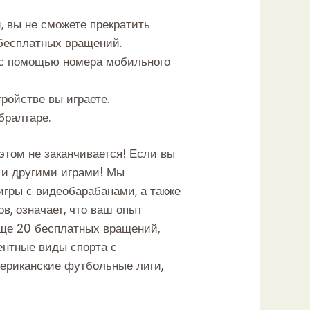
 вы не сможете прекратить
 бесплатных вращений.
ь с помощью номера мобильного
тройстве вы играете.
бралтаре.
этом не заканчивается! Если вы
й и другими играми! Мы
игры с видеобарабанами, а также
ов, означает, что ваш опыт
еще 20 бесплатных вращений,
ентные виды спорта с
ериканские футбольные лиги,