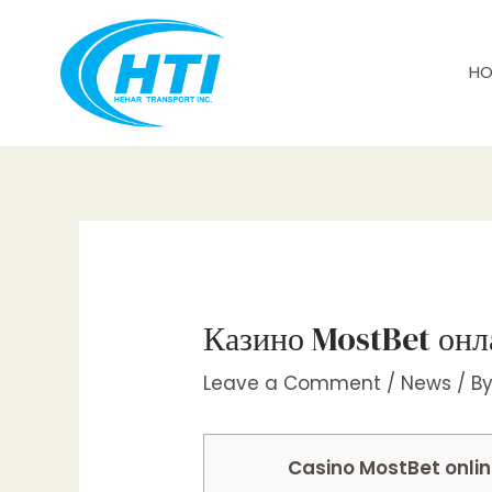
Skip
Post
to
navigation
content
HO
Казино MostBet онла
Leave a Comment
/
News
/ B
Casino MostBet onli