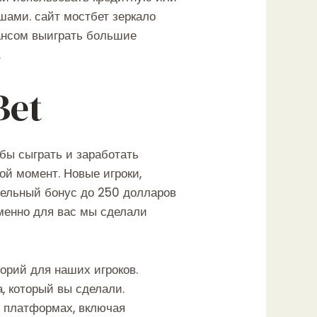
ышами.
сайт мостбет зеркало
ансом выиграть большие
.
Bet
бы сыграть и заработать
ой момент. Новые игроки,
тельный бонус до 250 долларов
именно для вас мы сделали
орий для наших игроков.
, который вы сделали.
х платформах, включая