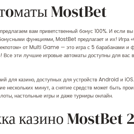
тoматы MostBet
предлагаем вам приветственный бонус 100%. И если вы
бонусными функциями, MostBet предлагает и их! Игра 
жекпотом» от Multi Game — это игра с 5 барабанами и ф
! Все эти лучшие игровые автоматы доступны для вас в
й для казино, доступных для устройств Android и iOS
ие нескольких минут, а снятие средств может быть прои
лоты, настольные игры и даже турниры онлайн.
ка казино MostBet 2