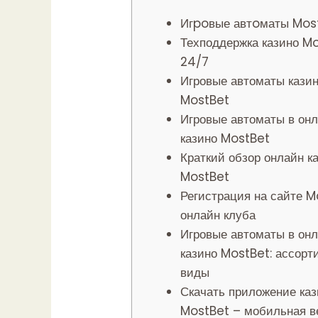
Игpoвые автoматы Mos
Техподдержка казино M
24/7
Игровые автоматы кази
MostBet
Игровые автоматы в он
казино MostBet
Краткий обзор онлайн к
MostBet
Регистрация на сайте M
онлайн клуба
Игровые автоматы в он
казино MostBet: ассорт
виды
Скачать приложение каз
MostBet – мобильная в