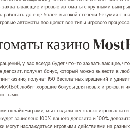
ть захватывающие игровые автоматы с крупными выигр
ь работать до еще более высокой степени безумия с ш
гровые автоматы поощряют все типы игрового процесса
томаты казино Most
ащений, у вас всегда будет что-то захватывающее, что
е депозит, получат бонус, который можно вывести в люб
спин-казино, получат 150 бесплатных вращений и удиви
 MostBet любит хорошие бонусы для новых игроков, и 
ростыми.
и онлайн-играми, мы создали несколько игровых катег
 будет зачислено 100% вашего депозита и 100% депозита
оки могут наслаждаться игровыми действиями на разны