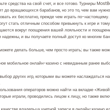
ьте средства на свой счет, и все готово. Турниры MostBe
ит до вращающихся барабанов, но это то, чем вам нужно
овать их бесплатно, прежде чем играть по-настоящему. 
ут стать отличным способом привыкнуть к игре и тому, 
щаются вокруг поощрения вашей лояльности и поощрени
 надежны, и вы получаете полный доступ ко многим ба
можете делать больше, чем просто играть; вы также мож
ное мобильное онлайн-казино с невиданным ранее выбор
 выбор других игр, которыми вы можете наслаждаться н
.
ользования операторов можно найти на вкладке «Живой 
торые играли, проводились лицом к лицу, но также вкл
 качестве владельца учетной записи в онлайн-казино и