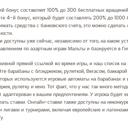
й бонус составляет 100% до 300 бесплатных вращений,
чите 4-й бонус, который будет составлять 200% до 1000
имать средства с банковского счета, это можно сделат
ности.
ни доступны уже сейчас, независимо от того, на каком ус
авлением по азартным играм Мальты и базируется в Ги
ивной прямой ссылкой во время игры, и наш список на 
те барабаны с блэкджеком, рулеткой, Вегасом, баккаро
оторых используются игровые автоматы на барабанах и 
ек, рулетку и кено. Тот факт, что у нас так много метод
т адаптирован к вашим предпочтениям. У игрока будет 
лать ставки. Онлайн-ставки также доступны на неконкур
лигами и турнирами, включая европейские и латиноам
у.