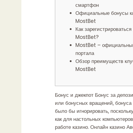
смартфон
Официальные бонусы к
MostBet
Как зарегистрироваться
MostBet?
MostBet – официальны
портала
Обзор преимуществ клу
MostBet
Бонус и джекпот Бонус за депоз
или бонусных вращений, бонуса 
было бы игнорировать, поскольк
как для настольных компьютеров
работе казино. Онлайн казино А