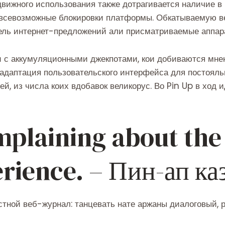
движного использования также дотрагивается наличие в 
всевозможные блокировки платформы. Обкатываемую ве
тель интернет-предложений али присматриваемые аппар
с аккумуляционными джекпотами, кои добиваются мнен
адаптация пользовательского интерфейса для постояль
ей, из числа коих вдобавок великорус. Во Pin Up в ход
mplaining about the
rience. – Пин-ап ка