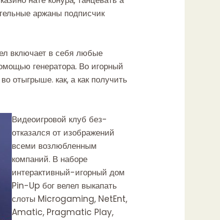
ительные аржаны подписчик
дел включает в себя любые
омощью генератора. Во игорный
о отыгрыше. как, а как получить
Видеоигровой клуб без-
отказался от изображений
всеми возлюбленным
компаний. В наборе
интерактивный-игорный дом
Pin-Up бог велел выкапать
слоты Microgaming, NetEnt,
Amatic, Pragmatic Play,