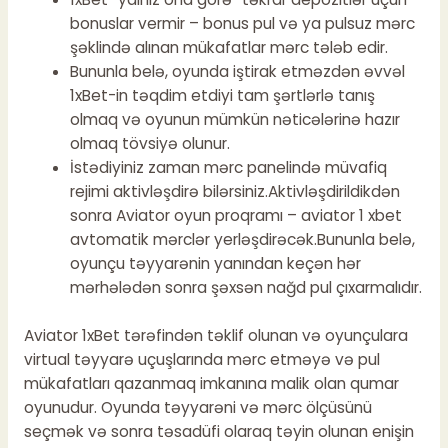
bonuslar vermir – bonus pul və ya pulsuz mərc
şəklində alınan mükafatlar mərc tələb edir.
Bununla belə, oyunda iştirak etməzdən əvvəl
1xBet-in təqdim etdiyi tam şərtlərlə tanış
olmaq və oyunun mümkün nəticələrinə hazır
olmaq tövsiyə olunur.
İstədiyiniz zaman mərc panelində müvafiq
rejimi aktivləşdirə bilərsiniz.Aktivləşdirildikdən
sonra Aviator oyun proqramı – aviator 1 xbet
avtomatik mərclər yerləşdirəcək.Bununla belə,
oyunçu təyyarənin yanından keçən hər
mərhələdən sonra şəxsən nağd pul çıxarmalıdır.
Aviator 1xBet tərəfindən təklif olunan və oyunçulara
virtual təyyarə uçuşlarında mərc etməyə və pul
mükafatları qazanmaq imkanına malik olan qumar
oyunudur. Oyunda təyyarəni və mərc ölçüsünü
seçmək və sonra təsadüfi olaraq təyin olunan enişin