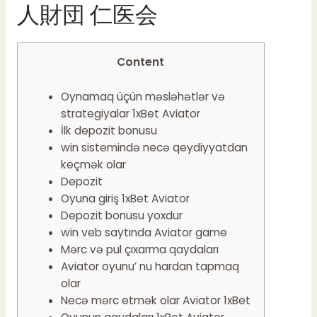
人財団 仁医会
Content
Oynamaq üçün məsləhətlər və
strategiyalar 1xBet Aviator
İlk depozit bonusu
win sistemində necə qeydiyyatdan
keçmək olar
Depozit
Oyuna giriş 1xBet Aviator
Depozit bonusu yoxdur
win veb saytında Aviator game
Mərc və pul çıxarma qaydaları
Aviator oyunu’ nu hardan tapmaq
olar
Necə mərc etmək olar Aviator 1xBet