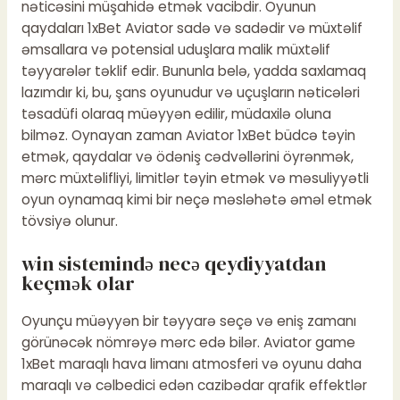
nəticəsini müşahidə etmək vacibdir. Oyunun
qaydaları 1xBet Aviator sadə və sadədir və müxtəlif
əmsallara və potensial uduşlara malik müxtəlif
təyyarələr təklif edir. Bununla belə, yadda saxlamaq
lazımdır ki, bu, şans oyunudur və uçuşların nəticələri
təsadüfi olaraq müəyyən edilir, müdaxilə oluna
bilməz. Oynayan zaman Aviator 1xBet büdcə təyin
etmək, qaydalar və ödəniş cədvəllərini öyrənmək,
mərc müxtəlifliyi, limitlər təyin etmək və məsuliyyətli
oyun oynamaq kimi bir neçə məsləhətə əməl etmək
tövsiyə olunur.
win sistemində necə qeydiyyatdan
keçmək olar
Oyunçu müəyyən bir təyyarə seçə və eniş zamanı
görünəcək nömrəyə mərc edə bilər. Aviator game
1xBet maraqlı hava limanı atmosferi və oyunu daha
maraqlı və cəlbedici edən cazibədar qrafik effektlər