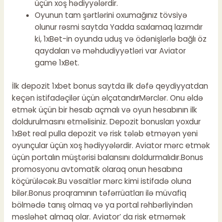
üçün xoş hədiyyələrdir.
Oyunun tam şərtlərini oxumağınız tövsiyə
olunur rəsmi saytda Yadda saxlamaq lazımdır
ki, 1xBet-in oyunda uduş və ödənişlərlə bağlı öz
qaydaları və məhdudiyyətləri var Aviator
game 1xBet.
İlk depozit 1xbet bonus saytda ilk dəfə qeydiyyatdan
keçən istifadəçilər üçün əlçatandırMərclər. Onu əldə
etmək üçün bir hesab açmalı və oyun hesabının ilk
doldurulmasını etməlisiniz. Depozit bonusları yoxdur
1xBet real pulla depozit və risk tələb etməyən yeni
oyunçular üçün xoş hədiyyələrdir. Aviator mərc etmək
üçün portalın müştərisi balansını doldurmalıdır.Bonus
promosyonu avtomatik olaraq onun hesabına
köçürüləcək.Bu vəsaitlər mərc kimi istifadə oluna
bilər.Bonus proqramının təfərrüatları ilə müvafiq
bölmədə tanış olmaq və ya portal rəhbərliyindən
məsləhət almaq olar. Aviator’ da risk etməmək