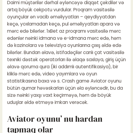
Daimi müştərilər dərhal əyləncəyə diqqət çəkdilər və
artıq böyük cekpotu vurdular. Proqram vasitəsilə
oyunçular ən vacib əməliyyatları – qeydiyyatdan
keçə, yoxlamadan keçə, pul əməliyyatları apara və
mərc edə bilərlər. 1xBet az proqramı vasitəsilə mərc
edənlər nəinki idmana və e-idmana mərc edə, həm
də kazinolara və televiziya oyunlarına çıxış əldə edə
bilərlər. Bundan əlavə, istifadəçilər canlı çat vasitəsilə
texniki dəstək operatorları ilə əlaqə saxlaya, giriş üçün
əlavə qoruma qura (iki addımlı autentifikasiya), bir
kliklə mərc edə, video yayımlara və oyun
statistikasına baxa və s. Crash game Aviator oyunu
bütün qumar həvəskarları üçün əla əyləncədir, bu da
sizə nəinki yaxşı vaxt keçirməyə, həm də böyük
uduşlar əldə etməyə imkan verəcək.
Aviator oyunu’ nu hardan
tapmaq olar