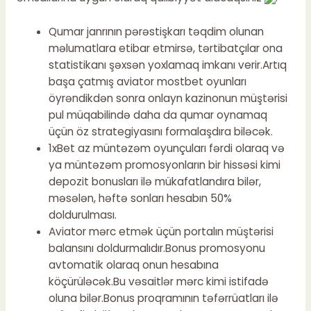
Qumar janrının pərəstişkarı təqdim olunan
məlumatlara etibar etmirsə, tərtibatçılar ona
statistikanı şəxsən yoxlamaq imkanı verir.Artıq
başa çatmış aviator mostbet oyunları
öyrəndikdən sonra onlayn kazinonun müştərisi
pul müqabilində daha da qumar oynamaq
üçün öz strategiyasını formalaşdıra biləcək.
1xBet az müntəzəm oyunçuları fərdi olaraq və
ya müntəzəm promosyonların bir hissəsi kimi
depozit bonusları ilə mükafatlandıra bilər,
məsələn, həftə sonları hesabın 50%
doldurulması.
Aviator mərc etmək üçün portalın müştərisi
balansını doldurmalıdır.Bonus promosyonu
avtomatik olaraq onun hesabına
köçürüləcək.Bu vəsaitlər mərc kimi istifadə
oluna bilər.Bonus proqramının təfərrüatları ilə