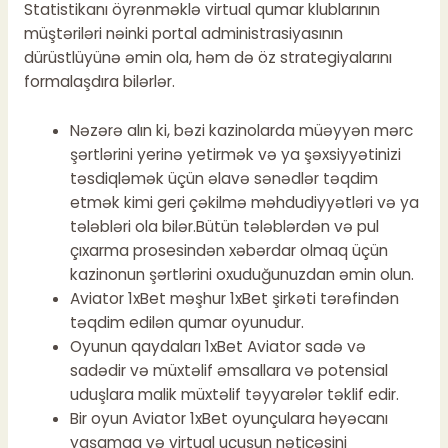
Statistikanı öyrənməklə virtual qumar klublarının
müştəriləri nəinki portal administrasiyasının
dürüstlüyünə əmin ola, həm də öz strategiyalarını
formalaşdıra bilərlər.
Nəzərə alın ki, bəzi kazinolarda müəyyən mərc
şərtlərini yerinə yetirmək və ya şəxsiyyətinizi
təsdiqləmək üçün əlavə sənədlər təqdim
etmək kimi geri çəkilmə məhdudiyyətləri və ya
tələbləri ola bilər.Bütün tələblərdən və pul
çıxarma prosesindən xəbərdar olmaq üçün
kazinonun şərtlərini oxuduğunuzdan əmin olun.
Aviator 1xBet məşhur 1xBet şirkəti tərəfindən
təqdim edilən qumar oyunudur.
Oyunun qaydaları 1xBet Aviator sadə və
sadədir və müxtəlif əmsallara və potensial
uduşlara malik müxtəlif təyyarələr təklif edir.
Bir oyun Aviator 1xBet oyunçulara həyəcanı
yaşamaq və virtual uçuşun nəticəsini