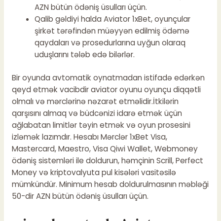
AZN bütün ödəniş üsulları üçün.
Qalib gəldiyi halda Aviator 1xBet, oyunçular
şirkət tərəfindən müəyyən edilmiş ödəmə
qaydaları və prosedurlarına uyğun olaraq
uduşlarını tələb edə bilərlər.
Bir oyunda avtomatik oynatmadan istifadə edərkən
qeyd etmək vacibdir aviator oyunu oyunçu diqqətli
olmalı və mərclərinə nəzarət etməlidir.İtkilərin
qarşısını almaq və büdcənizi idarə etmək üçün
ağlabatan limitlər təyin etmək və oyun prosesini
izləmək lazımdır. Hesabı Mərclər 1xBet Visa,
Mastercard, Maestro, Visa Qiwi Wallet, Webmoney
ödəniş sistemləri ile doldurun, həmçinin Scrill, Perfect
Money və kriptovalyuta pul kisələri vasitəsilə
mümkündür. Minimum hesab doldurulmasının məbləği
50-dir AZN bütün ödəniş üsulları üçün.