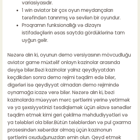
variasiyasıdır.
1 win aviator bir çox oyun meydançaları
tərəfindən tanınmış və sevilən bir oyundur.
Proqramın funksionallığı və dizaynı
istifadəçilərin əsas saytda gördüklərinə tam
uyğun gəlir.
Nəzərə alın ki, oyunun demo versiyasının mövcudluğu
aviator game müxtəlif onlayn kazinolar arasında
dəyişə bilər.Bəzi kazinolar yalnız qeydiyyatdan
keçdikdən sonra demo rejimi təqdim edə bilər,
digərləri isə qeydiyyat olmadan demo rejimində
oynamağa icazə verə bilər. Nəzərə alın ki, bəzi
kazinolarda müəyyən mərc şərtlərini yerinə yetirmək
və ya şəxsiyyətinizi təsdiqləmək üçün əlavə sənədlər
təqdim etmək kimi geri çəkilmə məhdudiyyətləri və
ya tələbləri ola bilər.Bütün tələblərdən və pul çıxarma
prosesindən xəbərdar olmaq üçün kazinonun
şərtlərini oxuduğunuzdan əmin olun. Qeyd etmək