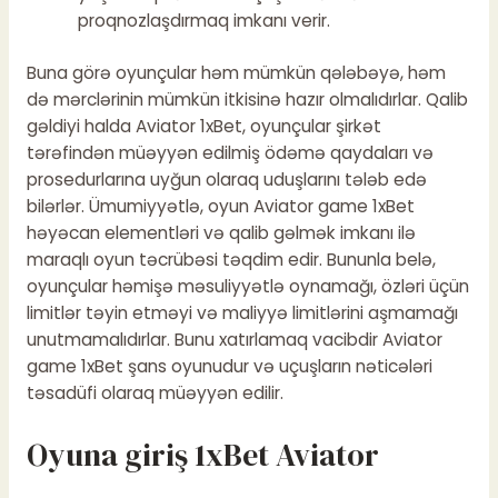
proqnozlaşdırmaq imkanı verir.
Buna görə oyunçular həm mümkün qələbəyə, həm
də mərclərinin mümkün itkisinə hazır olmalıdırlar. Qalib
gəldiyi halda Aviator 1xBet, oyunçular şirkət
tərəfindən müəyyən edilmiş ödəmə qaydaları və
prosedurlarına uyğun olaraq uduşlarını tələb edə
bilərlər. Ümumiyyətlə, oyun Aviator game 1xBet
həyəcan elementləri və qalib gəlmək imkanı ilə
maraqlı oyun təcrübəsi təqdim edir. Bununla belə,
oyunçular həmişə məsuliyyətlə oynamağı, özləri üçün
limitlər təyin etməyi və maliyyə limitlərini aşmamağı
unutmamalıdırlar. Bunu xatırlamaq vacibdir Aviator
game 1xBet şans oyunudur və uçuşların nəticələri
təsadüfi olaraq müəyyən edilir.
Oyuna giriş 1xBet Aviator