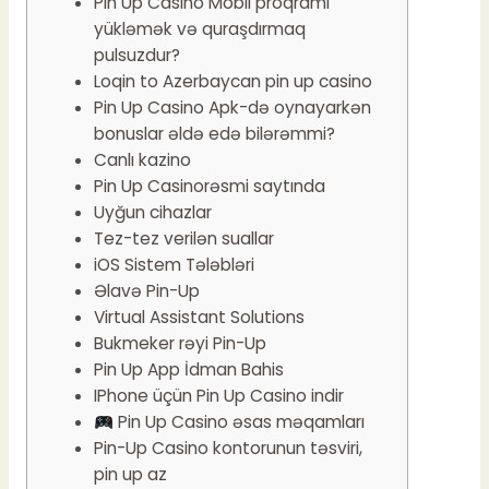
Pin Up Casino Mobil proqramı
yükləmək və quraşdırmaq
pulsuzdur?
Loqin to Azerbaycan pin up casino
Pin Up Casino Apk-də oynayarkən
bonuslar əldə edə bilərəmmi?
Canlı kazino
Pin Up Casinorəsmi saytında
Uyğun cihazlar
Tez-tez verilən suallar
iOS Sistem Tələbləri
Əlavə Pin-Up
Virtual Assistant Solutions
Bukmeker rəyi Pin-Up
Pin Up App İdman Bahis
IPhone üçün Pin Up Casino indir
Pin Up Casino əsas məqamları
Pin-Up Casino kontorunun təsviri,
pin up az