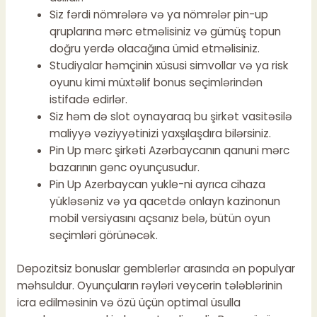
Siz fərdi nömrələrə və ya nömrələr pin-up
qruplarına mərc etməlisiniz və gümüş topun
doğru yerdə olacağına ümid etməlisiniz.
Studiyalar həmçinin xüsusi simvollar və ya risk
oyunu kimi müxtəlif bonus seçimlərindən
istifadə edirlər.
Siz həm də slot oynayaraq bu şirkət vasitəsilə
maliyyə vəziyyətinizi yaxşılaşdıra bilərsiniz.
Pin Up mərc şirkəti Azərbaycanın qanuni mərc
bazarının gənc oyunçusudur.
Pin Up Azerbaycan yukle-ni ayrıca cihaza
yükləsəniz və ya qacetdə onlayn kazinonun
mobil versiyasını açsanız belə, bütün oyun
seçimləri görünəcək.
Depozitsiz bonuslar gemblerlər arasında ən populyar
məhsuldur. Oyunçuların rəyləri veycerin tələblərinin
icra edilməsinin və özü üçün optimal üsulla