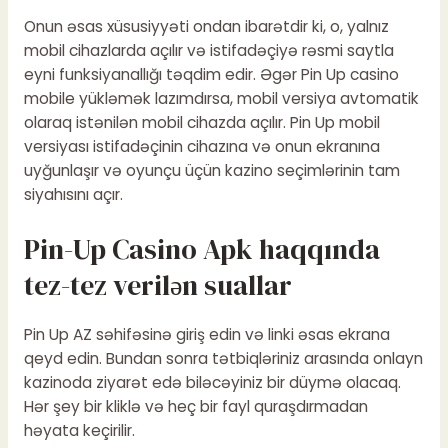
Onun əsas xüsusiyyəti ondan ibarətdir ki, o, yalnız
mobil cihazlarda açılır və istifadəçiyə rəsmi saytla
eyni funksiyanallığı təqdim edir. Əgər Pin Up casino
mobile yükləmək lazımdırsa, mobil versiya avtomatik
olaraq istənilən mobil cihazda açılır. Pin Up mobil
versiyası istifadəçinin cihazına və onun ekranına
uyğunlaşır və oyunçu üçün kazino seçimlərinin tam
siyahısını açır.
Pin-Up Casino Apk haqqında
tez-tez verilən suallar
Pin Up AZ səhifəsinə giriş edin və linki əsas ekrana
qeyd edin. Bundan sonra tətbiqləriniz arasında onlayn
kazinoda ziyarət edə biləcəyiniz bir düymə olacaq.
Hər şey bir kliklə və heç bir fayl quraşdırmadan
həyata keçirilir.