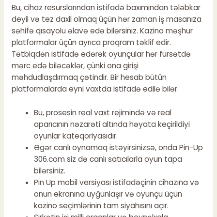
Bu, cihaz resurslarından istifadə baxımından tələbkar
deyil və tez daxil olmaq üçün hər zaman iş masanıza
səhifə qısayolu əlavə edə bilərsiniz. Kazino məşhur
platformalar üçün ayrıca proqram təklif edir.
Tətbiqdən istifadə edərək oyunçular hər fürsətdə
mərc edə biləcəklər, çünki ona girişi
məhdudlaşdırmaq çətindir. Bir hesab bütün
platformalarda eyni vaxtda istifadə edilə bilər.
Bu, prosesin real vaxt rejimində və real
aparıcının nəzarəti altında həyata keçirildiyi
oyunlar kateqoriyasıdır.
Əgər canlı oynamaq istəyirsinizsə, onda Pin-Up
306.com siz də canlı satıcılarla oyun tapa
bilərsiniz.
Pin Up mobil versiyası istifadəçinin cihazına və
onun ekranına uyğunlaşır və oyunçu üçün
kazino seçimlərinin tam siyahısını açır.