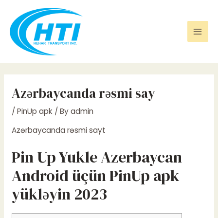
Skip
Post
Mai
to
navigation
Men
content
Azərbaycanda rəsmi say
/
PinUp apk
/ By
admin
Azərbaycanda rəsmi sayt
Pin Up Yukle Azerbaycan
Android üçün PinUp apk
yükləyin 2023