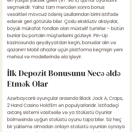
Ən yaxşısı yüksək gəlirli (97-98%) qumar oyunlarını
seçməkdir. Yalnız tam mərcdən sonra bonus
vəsaitləri mövcud ödəniş üsullarından birini istifadə
edərək geri götürülə bilər. Çoxlu eksklüziv aksiyalar,
böyük mükafat fondları olan müxtəlif turnirlər – bütün
bunlar bu portalın müştərilərini gözləyir. Pin-Up
kazinosunda qeydiyyatdan keçin, bonuslar alın və
qazanın! Mobil cihazlar üçün platforma keçmişin yeni
məhsul və modellərində əla işləyir.
İlk Depozit Bonusunu Necə əldə
Etmək Olar
Azərbaycanlı oyunçular arasında Black Jack A, Craps,
2 Hand Casino Hold’Em ən populyarlarıdır. İstifadəçi
axtarış sistemi vasitəsilə və ya Stolüstü Oyunlar
bölməsində uyğun stolüstü oyunu tapa bilər. Siz heç
bir yükləmə olmadan onlayn stolüstü oyunları oynaya