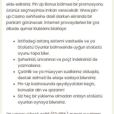
əldə edirsiniz. Pin Up Bonus bölməsi bir promosyonu
özünüz seçməyinizə imkan verəcəkdir. Www.pin-
up.Casino səhifəsinə daxil olarkən ekranda bir
pankart görünəcək. İnternet provayderləri bir çox
ölkədə qumar klublarını bloklayır.
İstifadəçi axtarış sistemi vasitəsilə və ya
Stolüstü Oyunlar bölməsində uyğun stolüstü
oyunu tapa bilər.
Şəhərinizi, ünvanınızı və poçt indeksinizi də
yazmalısınız.
Çətinlik və ya müəyyən suallarınız olduqda,
dəstək xidməti ilə əlaqə saxlaya bilərsiniz.
Pin-Up kazinosunda qeydiyyatdan keçin,
bonuslar alın və qazanın!
Siz heç bir yükləmə olmadan onlayn stolüstü
oyunları oynaya bilərsiniz.