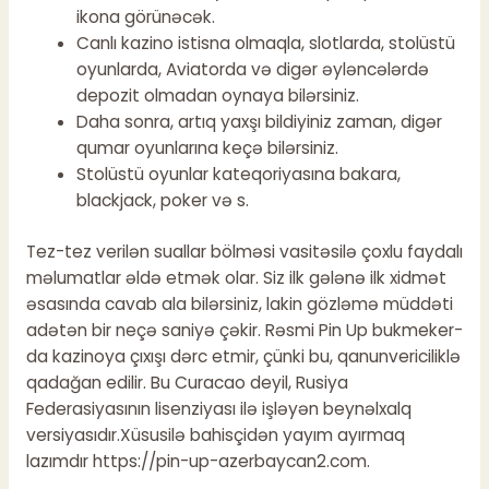
ikona görünəcək.
Canlı kazino istisna olmaqla, slotlarda, stolüstü
oyunlarda, Aviatorda və digər əyləncələrdə
depozit olmadan oynaya bilərsiniz.
Daha sonra, artıq yaxşı bildiyiniz zaman, digər
qumar oyunlarına keçə bilərsiniz.
Stolüstü oyunlar kateqoriyasına bakara,
blackjack, poker və s.
Tez-tez verilən suallar bölməsi vasitəsilə çoxlu faydalı
məlumatlar əldə etmək olar. Siz ilk gələnə ilk xidmət
əsasında cavab ala bilərsiniz, lakin gözləmə müddəti
adətən bir neçə saniyə çəkir. Rəsmi Pin Up bukmeker-
da kazinoya çıxışı dərc etmir, çünki bu, qanunvericiliklə
qadağan edilir. Bu Curacao deyil, Rusiya
Federasiyasının lisenziyası ilə işləyən beynəlxalq
versiyasıdır.Xüsusilə bahisçidən yayım ayırmaq
lazımdır
https://pin-up-azerbaycan2.com
.