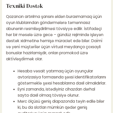
Texniki Dəstək
Qazancın artırılma şansını əldən buraxmamaq üçün
oyun klublarından göndərmələrə təmənnasız
abunənin rəsmiləşdirilməsi tövsiyyə edilir. İstifadəçi
hər bir məsələ üzrə gecə – gündüz rejimində işləyən
dəstək xidmətinə həmişə müraciət edə bilər. Dai̇mi̇
və yeni̇ müştəri̇lər üçün vi̇rtual meydança çoxsayli
bonuslar hazirlamişdir, onları promokod üzrə
akti̇vləşdi̇rmək olar.
Hesaba vəsait yatırmaq üçün oyunçular
avtorizasiya formasında şəxsi identifikatorlarını
göstərməklə şəxsi hesablarına daxil olmalıdırlar.
Eyni zamanda, istədiyiniz cihazdan dərhal
sayta daxil olmaq tövsiyə olunur.
Mərc ölçüsü geniş diapazonda təyin edilə bilər
ki, bu da slotları mümkün qədər geniş