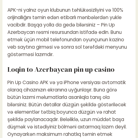
APK-ni yalnız oyun klubunun təhlükəsizliyini və 100%
orijinallığını təmin edən etibarlı mənbələrdən yukle
vacibdir. Başqa yolla da gedə bilərsiniz – Pin Up
Azerbaycan rəsmi resursundan istifadə edin. Bunu
etmək üçün mobil telefonundan oyunçunun kazino
veb saytına girməsi və sonra sol tərəfdəki menyunu
göstərməsi lazımdır.
Loqin to Azerbaycan pin up casino
Pin Up Casino APK və ya iPhone versiyası avtomatik
olaraq cihazınızın ekranına uyğunlaşır. Buna görə
bütün lazımi məlumatlarla asanlıqla tanış ola
bilərsiniz. Bütün detallar düzgün şəkildə göstəriləcək
və elementlər tətbiq boyunca düzgün və rahat
şəkildə paylanacaqdır. Beləliklə, uzun müddət başa
düşmək və istədiyiniz bölməni axtarmaq lazım deyil.
Oynayarkən maksimum rahatlıq təmin etmək