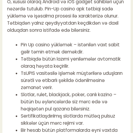
O, xüsusi olaraq Android və iOS gadget sahibləri üçün
nəzərdə tutulub. Pin-Up casino apk tətbiqi sadə
yükləmə və işəsalma prosesi ilə xarakterizə olunur.
Tətbiqdən yalnız qeydiyyatdan keçdikdən və daxil
olduqdan sonra istifadə edə bilərsiniz.
Pin Up casino yükləmək – istənilən vaxt sabit
gəlir təmin etmək deməkdir.
Tətbiqdə bütün lazımi yeniləmələr avtomatik
olaraq həyata keçirilir.
TsUPIS vasitəsilə işləmək müştərilərə uduşların
sürətli və etibarlı şəkildə ödənilməsinə
zəmanət verir.
Slotlar, rulet, blackjack, poker, canlı kazino –
bütün bu əyləncələrdə siz mərc edə və
həqiqətən pul qazana bilərsiniz.
Sertifikatlaşdırılmış slotlarda mütləq pulsuz
sikkələr üçün mərc rejimi var.
Bir hesab bütün platformalarda eyni vaxtda