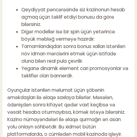
Qeydiyyat pəncərəsində siz kazinonun hesab
açmaq üçün təklif etdiyi bonusu da görə
bilərsiniz.
Digər modellər isə bir spin üçün yetərincə
böyük məbləğ verməyə hazırdır.
Tamamlandıqdan sonra bonus xalları istənilən
növ idman mərclərini etmək üçün istifadə
oluna bilən real pula çevrilir.
Yeganə dinamik element cari promosyonlar və
təkliflər olan bannerdir.
Oyunçular istənilən məlumat üçün şöbənin
əməkdaşları ilə əlaqə saxlaya bilərlər. Məsələn,
ödənişdən sonra kifayət qədər vaxt keçibsə və
vəsait hesaba oturmayıbsa, kömək istəyə bilərsiniz.
Kazino nümayəndələri ilə əlaqə qurmağın ən asan
yolu onlayn söhbətdir. Bu xidmət bütün
platformalarda, o cümlədən mobil kazinoda işləyir.