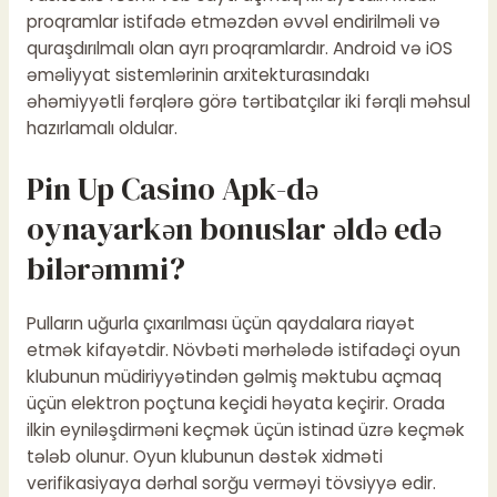
proqramlar istifadə etməzdən əvvəl endirilməli və
quraşdırılmalı olan ayrı proqramlardır. Android və iOS
əməliyyat sistemlərinin arxitekturasındakı
əhəmiyyətli fərqlərə görə tərtibatçılar iki fərqli məhsul
hazırlamalı oldular.
Pin Up Casino Apk-də
oynayarkən bonuslar əldə edə
bilərəmmi?
Pulların uğurla çıxarılması üçün qaydalara riayət
etmək kifayətdir. Növbəti mərhələdə istifadəçi oyun
klubunun müdiriyyətindən gəlmiş məktubu açmaq
üçün elektron poçtuna keçidi həyata keçirir. Orada
ilkin eyniləşdirməni keçmək üçün istinad üzrə keçmək
tələb olunur. Oyun klubunun dəstək xidməti
verifikasiyaya dərhal sorğu verməyi tövsiyyə edir.