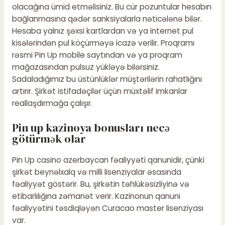
olacağına ümid etməlisiniz. Bu cür pozuntular hesabın
bağlanmasına qədər sanksiyalarla nəticələnə bilər.
Hesaba yalnız şəxsi kartlardan və ya internet pul
kisələrindən pul köçürməyə icazə verilir. Proqramı
rəsmi Pin Up mobile saytından və ya proqram
mağazasından pulsuz yükləyə bilərsiniz.
Sadaladığımız bu üstünlüklər müştərilərin rahatlığını
artırır. Şirkət istifadəçilər üçün müxtəlif imkanlar
reallaşdırmağa çalışır.
Pin up kazinoya bonusları necə
götürmək olar
Pin Up casino azerbaycan fəaliyyəti qanunidir, çünki
şirkət beynəlxalq və milli lisenziyalar əsasında
fəaliyyət göstərir. Bu, şirkətin təhlükəsizliyinə və
etibarlılığına zəmanət verir. Kazinonun qanuni
fəaliyyətini təsdiqləyən Curacao master lisenziyası
var.