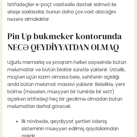
İstifadəçilər e-poçt vasitəsilə dəstək xidməti ilə
əlaqə saxlasalar, bunun daha çox vaxt alacağını
nəzərə almalıdırlar.
Pin Up bukmeker kontorunda
NECƏ QEYDİYYATDAN OLMAQ
Uğurlu memarlıq və proqram həlləri sayəsində bütün
məlumatlar və bütün bloklar sürətlə yüklənir. Üstəlik,
müştəri üçün lazım olmasa belə, səhifənin açıldığı
anda bütün məlumat massivi yüklənir. Beləliklə, yeni
bölmə (məsələn, müəyyən bir turnirdə bir xətt)
açarkən istifadəçi heç bir gecikmə olmadan bütün
məlumatları dərhal görəcək.
İlk növbədə, qeydiyyat şərtləri ödəniş
sisteminin müəyyən edilmiş qaydalarından
asılıdır.