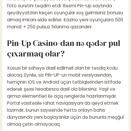
foto surətini təqdim etdi. Rəsmi Pin-Up saytında
qeydiyyatdan keçən oyunçular xoş gəlmisiniz bonusu
almaq imkanı əldə edirlər. Kazino yeni oyunçulara 500
manat + 250 pulsuz fırlanma qazandırır.
Pin-Up Casino-dan nə qədər pul
çıxarmaq olar?
Xüsusi bir sahəyə daxil edilməli olan bir təsdiq kodu
alacaq. Eynilə, siz PIN-UP-un mobil versiyasından,
həmçinin iOS və Android üçün tətbiqlərindən istifadə
edərək şəxsi hesabınıza daxil ola bilərsiniz. Yaşıl və
qırmızı elementləri ilə açıq rənglərdə hazırlanmışdır.
Portal vasitəsilə rahat naviqasiyanı da qeyd etmək
lazımdır, bunun sayəsində hətta onlayn bahis
dünyasında yeni başlayanlar üçün də bununla məşğul
olmaq çətin olmayacaq.