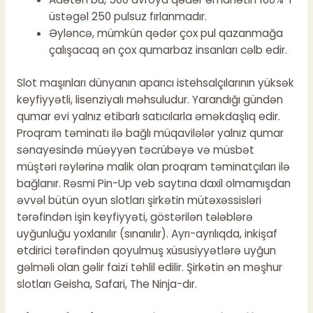
üstəgəl 250 pulsuz fırlanmadır.
Əyləncə, mümkün qədər çox pul qazanmağa
çalışacaq ən çox qumarbaz insanları cəlb edir.
Slot maşınları dünyanın aparıcı istehsalçılarının yüksək
keyfiyyətli, lisenziyalı məhsuludur. Yarandığı gündən
qumar evi yalnız etibarlı satıcılarla əməkdaşlıq edir.
Proqram təminatı ilə bağlı müqavilələr yalnız qumar
sənayesində müəyyən təcrübəyə və müsbət
müştəri rəylərinə malik olan proqram təminatçıları ilə
bağlanır. Rəsmi Pin-Up veb saytına daxil olmamışdan
əvvəl bütün oyun slotları şirkətin mütəxəssisləri
tərəfindən işin keyfiyyəti, göstərilən tələblərə
uyğunluğu yoxlanılır (sınanılır). Ayrı-ayrılıqda, inkişaf
etdirici tərəfindən qoyulmuş xüsusiyyətlərə uyğun
gəlməli olan gəlir faizi təhlil edilir. Şirkətin ən məşhur
slotları Geisha, Safari, The Ninja-dır.