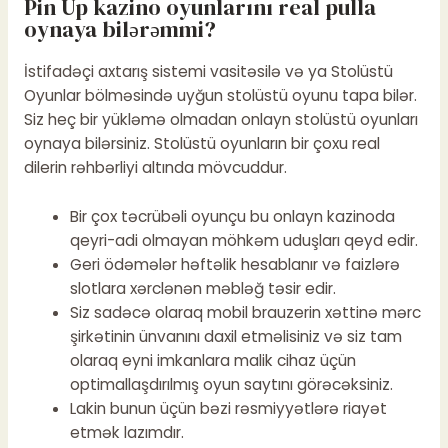
Pin Up kazino oyunlarını real pulla
oynaya bilərəmmi?
İstifadəçi axtarış sistemi vasitəsilə və ya Stolüstü
Oyunlar bölməsində uyğun stolüstü oyunu tapa bilər.
Siz heç bir yükləmə olmadan onlayn stolüstü oyunları
oynaya bilərsiniz. Stolüstü oyunların bir çoxu real
dilerin rəhbərliyi altında mövcuddur.
Bir çox təcrübəli oyunçu bu onlayn kazinoda
qeyri-adi olmayan möhkəm uduşları qeyd edir.
Geri ödəmələr həftəlik hesablanır və faizlərə
slotlara xərclənən məbləğ təsir edir.
Siz sadəcə olaraq mobil brauzerin xəttinə mərc
şirkətinin ünvanını daxil etməlisiniz və siz tam
olaraq eyni imkanlara malik cihaz üçün
optimallaşdırılmış oyun saytını görəcəksiniz.
Lakin bunun üçün bəzi rəsmiyyətlərə riayət
etmək lazımdır.