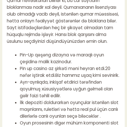
Qumar həvəskarları bilirlər ki, bu cür saytların
bloklanması nadir xal deyil. Qumarxananın lisenziyası
olub olmadığı vacib deyil, istənilən qumar müəssisəsi,
hətta onlayn fəaliyyət göstərənlər də bloklana bilər.
Sayt istifadəçilərdən heç bir şikayət olmadan tam
hüquqlu rejimdə işləyir. Hansı blok qarşısını alma
üsulunu seçdiyinizi düşündüyünüzdən əmin olun.
Pin-Up qəşəng dizayna və maraqlı oyun
çeşidinə malik kazinodur.
Pin up casino az şirkəti məni heyran etdi.20
nəfər iştirak etdi.Biz hamımız uşaq kimi sevinirik.
Ayrı-ayrılıqda, inkişaf etdirici tərəfindən
qoyulmuş xüsusiyyətlərə uyğun gəlməli olan
gəlir faizi təhlil edilir.
İlk depoziti doldurarkən oyunçular istənilən slot
maşınlarını, ruletləri və hətta real pul üçün canlı
dilerlərlə canlı oyunları seçə biləcəklər .
Oyun prosesinin digər mühüm komponenti slot