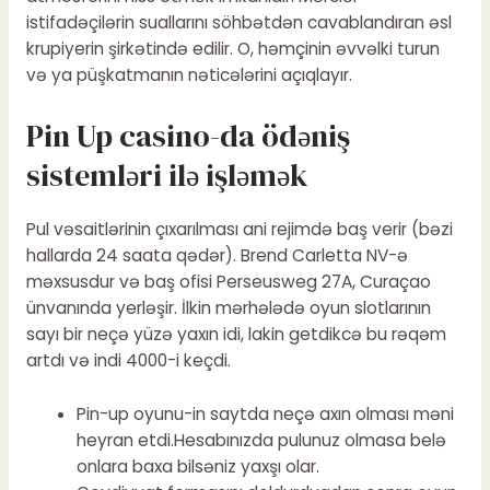
istifadəçilərin suallarını söhbətdən cavablandıran əsl
krupiyerin şirkətində edilir. O, həmçinin əvvəlki turun
və ya püşkatmanın nəticələrini açıqlayır.
Pin Up casino-da ödəniş
sistemləri ilə işləmək
Pul vəsaitlərinin çıxarılması ani rejimdə baş verir (bəzi
hallarda 24 saata qədər). Brend Carletta NV-ə
məxsusdur və baş ofisi Perseusweg 27A, Curaçao
ünvanında yerləşir. İlkin mərhələdə oyun slotlarının
sayı bir neçə yüzə yaxın idi, lakin getdikcə bu rəqəm
artdı və indi 4000-i keçdi.
Pin-up oyunu-in saytda neçə axın olması məni
heyran etdi.Hesabınızda pulunuz olmasa belə
onlara baxa bilsəniz yaxşı olar.