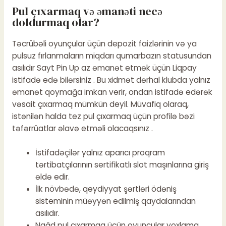
Pul çıxarmaq və əmanəti necə
doldurmaq olar?
Təcrübəli oyunçular üçün depozit faizlərinin və ya
pulsuz fırlanmaların miqdarı qumarbazın statusundan
asılıdır Sayt Pin Up az əmanət etmək üçün Liqpay
istifadə edə bilərsiniz . Bu xidmət dərhal klubda yalnız
əmanət qoymağa imkan verir, ondan istifadə edərək
vəsait çıxarmaq mümkün deyil. Müvafiq olaraq,
istənilən halda tez pul çıxarmaq üçün profilə bəzi
təfərrüatlar əlavə etməli olacaqsınız .
İstifadəçilər yalnız aparıcı proqram
tərtibatçılarının sertifikatlı slot maşınlarına giriş
əldə edir.
İlk növbədə, qeydiyyat şərtləri ödəniş
sisteminin müəyyən edilmiş qaydalarından
asılıdır.
Nağd pul çıxarmaq üçün oyunçular yoxlama