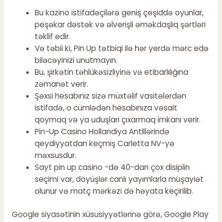
Bu kazino istifadəçilərə geniş çeşiddə oyunlar,
peşəkar dəstək və əlverişli əməkdaşlıq şərtləri
təklif edir.
Və təbii ki, Pin Up tətbiqi ilə hər yerdə mərc edə
biləcəyinizi unutmayın.
Bu, şirkətin təhlükəsizliyinə və etibarlılığına
zəmanət verir.
Şəxsi hesabınız sizə müxtəlif vasitələrdən
istifadə, o cümlədən hesabınıza vəsait
qoymaq və ya uduşları çıxarmaq imkanı verir.
Pin-Up Casino Hollandiya Antillərində
qeydiyyatdan keçmiş Carletta NV-yə
məxsusdur.
Sayt pin up casino -də 40-dan çox disiplin
seçimi var, döyüşlər canlı yayımlarla müşayiət
olunur və matç mərkəzi də həyata keçirilib.
Google siyasətinin xüsusiyyətlərinə görə, Google Play