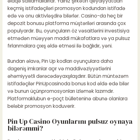
əlaqə saxlamalıdırlar. Yalnız şirkətin qeydiyyatdan
keçmiş istifadəçiləri promosyon kodundan istifadə
edə və onu aktivləşdirə bilərlər. Casino-da heç bir
depozit bonusu platforma müştəriləri arasında çox
populyardır. Bu, oyunçuların öz vəsaitlərini investisiya
etmədən müəyyən maddi mükafatlara və ya pulsuz
fırlanmalara çıxış əldə etməsi ilə bağlıdır, yəni.
Bundan əlavə, Pin Up kodları oyunçulara daha
dageniş imkanlar açır və maddivəziyyətlərini
əhəmiyyətli dərəcədəyaxşılaşdırır. Bütün müntəzəm
istifadəçilər PinUpcasinoda bonus kod əldə edə bilər
və bunun üçünpromosyonları izləmək lazımdır.
Platformaklubun e-poçt bülleteninə abunə olanlara
beləbir promosyon koduverir.
Pin Up Casino Oyunlarını pulsuz oynaya
bilərəmmi?