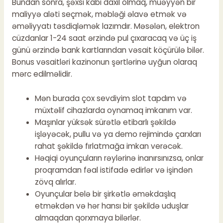
Bundan sonra, şəxsi kabi daxil olmaq, müəyyən bir
maliyyə aləti seçmək, məbləği əlavə etmək və
əməliyyatı təsdiqləmək lazımdır. Məsələn, elektron
cüzdanlar 1-24 saat ərzində pul çıxaracaq və üç iş
günü ərzində bank kartlarından vəsait köçürülə bilər.
Bonus vəsaitləri kazinonun şərtlərinə uyğun olaraq
mərc edilməlidir.
Mən burada çox sevdiyim slot tapdım və
müxtəlif cihazlarda oynamaq imkanım var.
Maşınlar yüksək sürətlə etibarlı şəkildə
işləyəcək, pullu və ya demo rejimində çarxları
rahat şəkildə fırlatmağa imkan verəcək.
Həqiqi oyunçuların rəylərinə inanırsınızsa, onlar
proqramdan fəal istifadə edirlər və işindən
zövq alırlar.
Oyunçular belə bir şirkətlə əməkdaşlıq
etməkdən və hər hansı bir şəkildə uduşlar
almaqdan qorxmaya bilərlər.