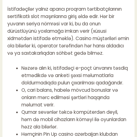
İstifadəçilər yalnız aparıcı proqram tərtibatçılarının
sertifikatlı slot maşınlarına giriş əldə edir. Hər bir
yuvanın seriya nömrəsi var ki, bu da onun
dürüstlüyünü yoxlamağa imkan verir (xüsusi
xidmətdən istifadə etməklə). Casino müştəriləri əmin
ola bilərlər ki, operator tərəfindən hər hansı aldadıcı
və ya saxtakarlıqdan söhbət gedə bilməz.
Nəzərə alın ki, istifadəçi e-poçt ünvanını təsdiq
etmədikdə və anketi şəxsi məlumatlarla
doldurmadıqda pulun çıxarılması qadağandır.
O, cari balans, habelə mövcud bonuslar və
onların mərc edilməsi şərtləri haqqında
məlumat verir.
Qumar sevənlər təkcə kompüterdən deyil,
həm də mobil cihazların köməyi ilə oyunlardan
həzz ala bilərlər.
Həmçinin Pin Up casino azerbaijan klubdan