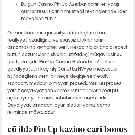
Bu gün Casino Pin Up Azərbaycanın ən yaxşı
qumar resurslarının müstəqil reytinqlərində lider
mövqeləri tutur
Qumar klubunun qanuniliyi istifadəçilərə tam
fəaliyyət azadlığına və əsassız bloklamanın
olmamasına zəmanət verir. Hesabın bloklana biləcəyi
bütün pozuntuların siyahısı istifadəçi müqaviləsində
göstərilmişdir. Pin-Up Casino Hollandiya Antillərində
qeydiyyatdan keçmiş Carletta NV-yə məxsusdur.
Istifadəçilərin cəmi bir neçə dəqiqə sərf etdiyi
standart, məcburi olmayan prosedurdur. Bu proses
yalnız qeydiyyatdan keçmiş istifadəçilərin real pul
üçün oynaya bilməsi səbəbindən məcburidir.
Qeydiyyat olmadan, oyun slotları yalnız demo
rejimində mövcuddur.
cü ildə Pin Up kazino cari bonus