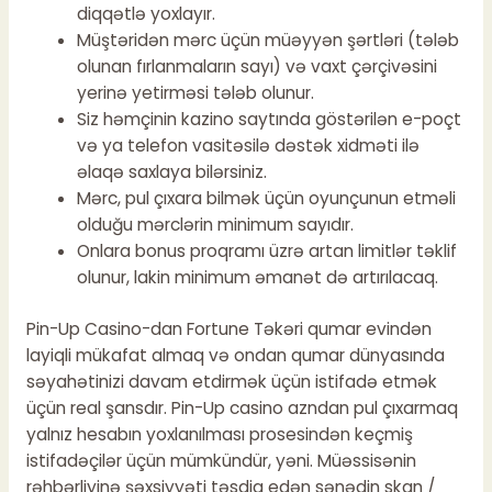
diqqətlə yoxlayır.
Müştəridən mərc üçün müəyyən şərtləri (tələb
olunan fırlanmaların sayı) və vaxt çərçivəsini
yerinə yetirməsi tələb olunur.
Siz həmçinin kazino saytında göstərilən e-poçt
və ya telefon vasitəsilə dəstək xidməti ilə
əlaqə saxlaya bilərsiniz.
Mərc, pul çıxara bilmək üçün oyunçunun etməli
olduğu mərclərin minimum sayıdır.
Onlara bonus proqramı üzrə artan limitlər təklif
olunur, lakin minimum əmanət də artırılacaq.
Pin-Up Casino-dan Fortune Təkəri qumar evindən
layiqli mükafat almaq və ondan qumar dünyasında
səyahətinizi davam etdirmək üçün istifadə etmək
üçün real şansdır. Pin-Up casino azndan pul çıxarmaq
yalnız hesabın yoxlanılması prosesindən keçmiş
istifadəçilər üçün mümkündür, yəni. Müəssisənin
rəhbərliyinə şəxsiyyəti təsdiq edən sənədin skan /