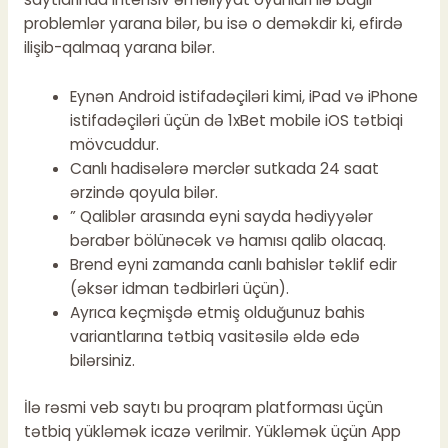
problemlər yarana bilər, bu isə o deməkdir ki, efirdə
ilişib-qalmaq yarana bilər.
Eynən Android istifadəçiləri kimi, iPad və iPhone
istifadəçiləri üçün də 1xBet mobile iOS tətbiqi
mövcuddur.
Canlı hadisələrə mərclər sutkada 24 saat
ərzində qoyula bilər.
” Qaliblər arasında eyni sayda hədiyyələr
bərabər bölünəcək və hamısı qalib olacaq.
Brend eyni zamanda canlı bahislər təklif edir
(əksər idman tədbirləri üçün).
Ayrıca keçmişdə etmiş olduğunuz bahis
variantlarına tətbiq vasitəsilə əldə edə
bilərsiniz.
İlə rəsmi veb saytı bu proqram platforması üçün
tətbiq yükləmək icazə verilmir. Yükləmək üçün App