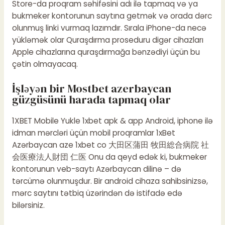
Store-da proqram səhifəsini adı ilə tapmaq və ya
bukmeker kontorunun saytına getmək və orada dərc
olunmuş linki vurmaq lazımdır. Sırala iPhone-da necə
yükləmək olar Quraşdırma proseduru digər cihazları
Apple cihazlarına quraşdırmağa bənzədiyi üçün bu
çətin olmayacaq.
İşləyən bir Mostbet azerbaycan
güzgüsünü harada tapmaq olar
1XBET Mobile Yukle 1xbet apk & app Android, iphone ilə
idman mərcləri üçün mobil proqramlar 1xBet
Azərbaycan aze 1xbet co 大田区蒲田 牧田総合病院 社
会医療法人財団 仁医 Onu da qeyd edək ki, bukmeker
kontorunun veb-saytı Azərbaycan dilinə – də
tərcümə olunmuşdur. Bir android cihaza sahibsinizsə,
mərc saytını tətbiq üzərindən də istifadə edə
bilərsiniz.