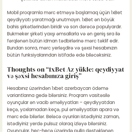
Mobil proqramla mərc etməyə başlamaq üçün 1xBet
qeydiyyatı yaratmağı unutmayın. 1xBet ən böyük
bahis şirkətlərindən biridir və son dərəcə populyardır.
Bukmeker şirkəti yaxşı əmsallarla və ən geniş sıra ilə
fərqlənən bütün idman tədbirlərinə mərc təklif edir.
Bundan sonra, mərc yerləşdirə və şəxsi hesabınızın
bütün funksiyalarından istifadə edə biləcəksiniz.
Thoughts on “1xBet Az yükle: qeydiyyat
və şəxsi hesabınıza giriş”
Hesabınız üzərindən 1xbet azerbaycan ödəmə
variantlarına gedə bilərsiniz. Proqram vasitəsilə
oyunçular ən vacib əməliyyatları – qeydiyyatdan
keçə, yoxlamadan keçə, pul əməliyyatları apara və
mərc edə bilərlər. Beləcə oyunları istədiyiniz zaman,
istədiyiniz yerdə pulsuz olaraq izləyə bilərsiniz.
Oyunçular, heç-heçə üzərində pulla dəstəklənən