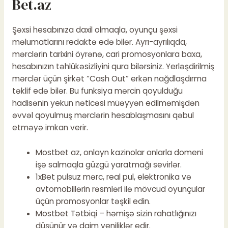
Bet.az
Şəxsi hesabınıza daxil olmaqla, oyunçu şəxsi
məlumatlarını redaktə edə bilər. Ayrı-ayrılıqda,
mərclərin tarixini öyrənə, cari promosyonlara baxa,
hesabınızın təhlükəsizliyini qura bilərsiniz. Yerləşdirilmiş
mərclər üçün şirkət “Cash Out” erkən nağdlaşdırma
təklif edə bilər. Bu funksiya mərcin qoyulduğu
hadisənin yekun nəticəsi müəyyən edilməmişdən
əvvəl qoyulmuş mərclərin hesablaşmasını qəbul
etməyə imkan verir.
Mostbet az, onlayn kazinolar onlarla domeni
işə salmaqla güzgü yaratmağı sevirlər.
1xBet pulsuz mərc, real pul, elektronika və
avtomobillərin rəsmləri ilə mövcud oyunçular
üçün promosyonlar təşkil edin.
Mostbet Tətbiqi – həmişə sizin rahatlığınızı
düşünür və daim yeniliklər edir.