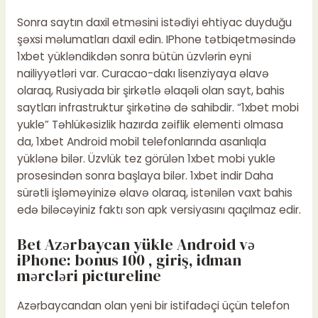
Sonra saytın daxil etməsini istədiyi ehtiyac duyduğu
şəxsi məlumatları daxil edin. IPhone tətbiqetməsində
1xbet yükləndikdən sonra bütün üzvlərin eyni
nailiyyətləri var. Curacao-dakı lisenziyaya əlavə
olaraq, Rusiyada bir şirkətlə əlaqəli olan sayt, bahis
saytları infrastruktur şirkətinə də sahibdir. “1xbet mobi
yukle” Təhlükəsizlik hazırda zəiflik elementi olmasa
da, 1xbet Android mobil telefonlarında asanlıqla
yüklənə bilər. Üzvlük tez görülən 1xbet mobi yukle
prosesindən sonra başlaya bilər. 1xbet indir Daha
sürətli işləməyinizə əlavə olaraq, istənilən vaxt bahis
edə biləcəyiniz faktı son apk versiyasını qaçılmaz edir.
Bet Azərbaycan yükle Android və
iPhone: bonus 100 , giriş, idman
mərcləri pictureline
Azərbaycandan olan yeni bir istifadəçi üçün telefon