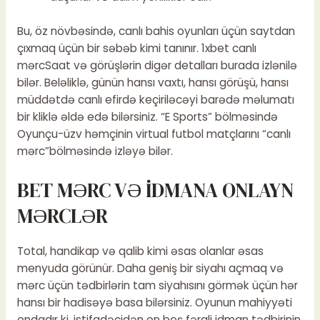
Bu, öz növbəsində, canlı bahis oyunları üçün saytdan
çıxmaq üçün bir səbəb kimi tanınır. 1xbet canlı
mərcSaat və görüşlərin digər detalları burada izlənilə
bilər. Beləliklə, günün hansı vaxtı, hansı görüşü, hansı
müddətdə canlı efirdə keçiriləcəyi barədə məlumatı
bir kliklə əldə edə bilərsiniz. “E Sports” bölməsində
Oyunçu-üzv həmçinin virtual futbol matçlarını “canlı
mərc”bölməsində izləyə bilər.
BET MƏRC VƏ İDMANA ONLAYN
MƏRCLƏR
Total, handikap və qalib kimi əsas olanlar əsas
menyuda görünür. Daha geniş bir siyahı açmaq və
mərc üçün tədbirlərin tam siyahısını görmək üçün hər
hansı bir hadisəyə basa bilərsiniz. Oyunun mahiyyəti
ondadır ki, istifadəçidən on beş fərqli idman tədbirinin