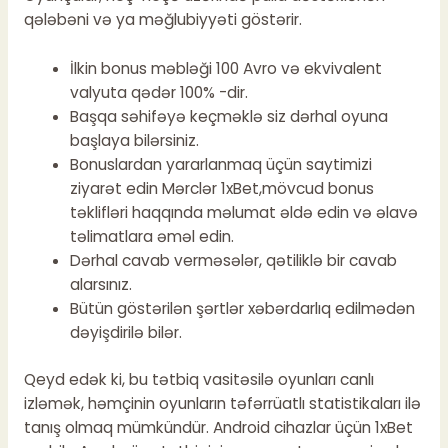
qələbəni və ya məğlubiyyəti göstərir.
İlkin bonus məbləği 100 Avro və ekvivalent
valyuta qədər 100% -dir.
Başqa səhifəyə keçməklə siz dərhal oyuna
başlaya bilərsiniz.
Bonuslardan yararlanmaq üçün saytimizi
ziyarət edin Mərclər 1xBet,mövcud bonus
təklifləri haqqında məlumat əldə edin və əlavə
təlimatlara əməl edin.
Dərhal cavab verməsələr, qətiliklə bir cavab
alarsınız.
Bütün göstərilən şərtlər xəbərdarlıq edilmədən
dəyişdirilə bilər.
Qeyd edək ki, bu tətbiq vasitəsilə oyunları canlı
izləmək, həmçinin oyunların təfərrüatlı statistikaları ilə
tanış olmaq mümkündür. Android cihazlar üçün 1xBet