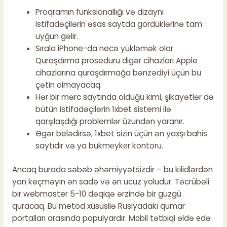
Proqramın funksionallığı və dizaynı
istifadəçilərin əsas saytda gördüklərinə tam
uyğun gəlir.
Sırala iPhone-da necə yükləmək olar
Quraşdırma proseduru digər cihazları Apple
cihazlarına quraşdırmağa bənzədiyi üçün bu
çətin olmayacaq.
Hər bir mərc saytında olduğu kimi, şikayətlər də
bütün istifadəçilərin 1xbet sistemi ilə
qarşılaşdığı problemlər üzündən yaranır.
Əgər belədirsə, 1xbet sizin üçün ən yaxşı bahis
saytıdır və ya bukmеykеr kontoru.
Ancaq burada səbəb əhəmiyyətsizdir – bu kilidlərdən
yan keçməyin ən sadə və ən ucuz yoludur. Təcrübəli
bir webmaster 5-10 dəqiqə ərzində bir güzgü
quracaq. Bu metod xüsusilə Rusiyadakı qumar
portalları arasında populyardır. Mоbil tətbiqi əldə еdə