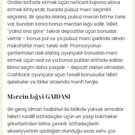
Ondan istifadə etmək üçün nəticəni kupona əlavə
etmək kifayətdir, burada pulsuz mərc seçimini
seçirsiniz. Bir qayda olaraq, pulsuz mərcin bitmə tarixi
var, bundan sonra bonus mərcləri ləğv edilir. 1xBet
“yalnız ona görə” təkrar depozitlər üçün bonuslar
vermir – bonus pul və ya pulsuz mərc şəklində alınan
mükafatlar mərc tələb edir. Promosyonun
şərtlərindən asılı olaraq, oyunçular bonusları mərc
etmək üçün real və ya bonus puldan istifadə edirlər.
Birinci seçim daha yaxşıdır – depozit riskləri olmadan.
Cashback oyunçular üçün təsəlli bonusudur 1xBet
qələbələr və itkilər arasında mənfi fərqlə.
Mərcin ləğvi GAIDASI
Ən geniş idman tədbirləri ilə birlikdə yüksək əmsallar
1xBet’i rusdilli istifadəçilər üçün ən yaxşı bukmeker
şirkətlərindən birinə çevirdi. İstifadəçilərin
əksəriyyətinin qadağan olunduğu əsas səhv çox