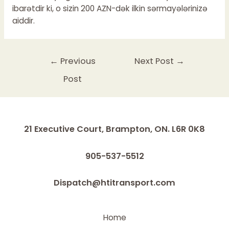
ibarətdir ki, o sizin 200 AZN-dək ilkin sərmayələrinizə
aiddir.
←
Previous
Next Post
→
Post
21 Executive Court, Brampton, ON. L6R 0K8
905-537-5512
Dispatch@htitransport.com
Home