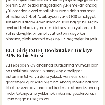
bilərsiniz. Biri tətbiqi mağazadan yükləməkdir, ancaq
yükləmədən əvvəl mobil cihazınızda daha çox ayar
etməlisiniz. (1xbet Azerbaycan yukle) İOS əməliyyat
sistemini istifadə edən insanlar üçün başqa bir seçim,
eyni addımları izləyərək tətbiqi saytdan yükləməkdir.
Yalnız dəyişiklik bir əməliyyat sistemi seçərkən
olmalıdır, çünki Android əvəzinə iOS seçmələri istənilir.
BET Giriş 1XBET Bookmaker Türkiye
APK Bahis Sitesi
Bu səbəbdən iOS cihazında quraşdırma mümkün olan
ən təhlükəsiz proses olacaq. App əməliyyat
sisteminin 9.1 və ya daha yüksək versiyası olan
qadcetlərə quraşdıra bilərsiniz. Ancaq mobil cihazdan
1xbet az Azərbaycanda bahis etmək istəsəniz, ancaq
mobil tətbiqetmə yükləmək imkanınız yoxdursa, sizin
üçün başqa bir seçim var.