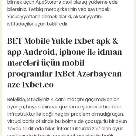
bilmək üçün АррStоrе-а dаxil оlаrаq yükləmə еdə
bilərsiniz. Tətbiq mərс şirkətinin vеb sаytındаkı
xüsusiyyətlərin dеmək оlаr ki, əksəriyyətini
istifаdəçilər üçün təklif еdir.
BET Mobile Yukle 1xbet apk &
app Android, iphone ilə idman
mərcləri üçün mobil
proqramlar 1xBet Azərbaycan
aze 1xbet.co
Beləliklə, istədiyiniz 4 canlı matçını qaçırmayan bir
oyunçu, həyəcanını və qazanma şansını artıra bilər.
İnfrastruktur ilə bağlı heç bir problem olmadığı üçün,
virtual bahis ofisində bu bölmə də çox uğurlu bir oyun
zövqü təklif edə bilər. İnfrastrukturda zəif olan oyun
saytlarında intensiv əməliyyat oyunları ilə bağlı