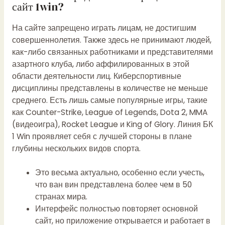
сайт 1win?
На сайте запрещено играть лицам, не достигшим
совершеннолетия. Также здесь не принимают людей,
как-либо связанных работниками и представителями
азартного клуба, либо аффилированных в этой
области деятельности лиц. Киберспортивные
дисциплины представлены в количестве не меньше
среднего. Есть лишь самые популярные игры, такие
как Counter-Strike, League of Legends, Dota 2, MMA
(видеоигра), Rocket League и King of Glory. Линия БК
1 Win проявляет себя с лучшей стороны в плане
глубины нескольких видов спорта.
Это весьма актуально, особенно если учесть,
что ван вин представлена более чем в 50
странах мира.
Интерфейс полностью повторяет основной
сайт, но приложение открывается и работает в