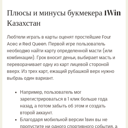
Плюсы и минусы букмекера 1Win
Казахстан
Любтели играть в карты оценят простейшие Four
Acec и Red Queen. Первой игре пользователь
необходмо найти карту определенной масти (или
комбинации). Грок вносит деньи, выбирает масть и
переворачивает одну из карт лицевой стороной
вверх. Из трех карт, ежащий рубашкой верх нужно
выбраь один вариант.
Например, пользователь мог
зарегистрироваться в 1 клик больше года
назад, а потом забыть об этом и создать
второй аккаунт.
Благодаря мобильной версии 1вин вы не
пропустите ни одного спортивного события, а