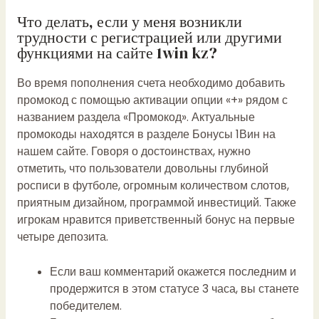
Что делать, если у меня возникли
трудности с регистрацией или другими
функциями на сайте 1win kz?
Во время пополнения счета необходимо добавить
промокод с помощью активации опции «+» рядом с
названием раздела «Промокод». Актуальные
промокоды находятся в разделе Бонусы 1Вин на
нашем сайте. Говоря о достоинствах, нужно
отметить, что пользователи довольны глубиной
росписи в футболе, огромным количеством слотов,
приятным дизайном, программой инвестиций. Также
игрокам нравится приветственный бонус на первые
четыре депозита.
Если ваш комментарий окажется последним и
продержится в этом статусе 3 часа, вы станете
победителем.