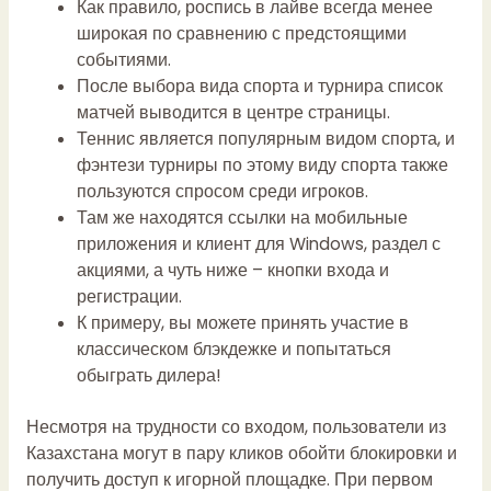
Как правило, роспись в лайве всегда менее
широкая по сравнению с предстоящими
событиями.
После выбора вида спорта и турнира список
матчей выводится в центре страницы.
Теннис является популярным видом спорта, и
фэнтези турниры по этому виду спорта также
пользуются спросом среди игроков.
Там же находятся ссылки на мобильные
приложения и клиент для Windows, раздел с
акциями, а чуть ниже – кнопки входа и
регистрации.
К примеру, вы можете принять участие в
классическом блэкдежке и попытаться
обыграть дилера!
Несмотря на трудности со входом, пользователи из
Казахстана могут в пару кликов обойти блокировки и
получить доступ к игорной площадке. При первом