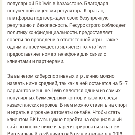
популярной БК 1win в Казахстане. Благодаря
полученной лицензии регулятора Кюрасао,
платформа подтверждает свою безупречную
репутацию и безопасность. Ресурс строго соблюдает
политику конфиденциальности, предоставляет
советы по проведению ответстенной игры. Также
одним из преимуществ является то, что 1win
предоставляет номер телефона для связи с
клиентами и партнерами.
За вычетом киберспортивных игр линию можно
назвать ниже средней, так как в ней останется на 5–7
вариантов меньше. 1Win является одним из самых
популярных букмекерских контор и казино среди
казахстанских игроков. В нем можно ставить на спорт
и играть в игровые автоматы онлайн. Чтобы стать
клиентом БК 1WIN, нужно перейти на официальный
сайт по кнопке ниже и зарегистрироваться на нем.
Виртуальный клуб начал работу в интернете в 2016