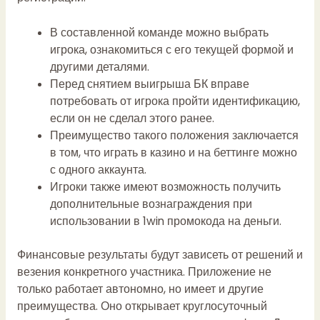
В составленной команде можно выбрать
игрока, ознакомиться с его текущей формой и
другими деталями.
Перед снятием выигрыша БК вправе
потребовать от игрока пройти идентификацию,
если он не сделал этого ранее.
Преимущество такого положения заключается
в том, что играть в казино и на беттинге можно
с одного аккаунта.
Игроки также имеют возможность получить
дополнительные вознаграждения при
использовании в 1win промокода на деньги.
Финансовые результаты будут зависеть от решений и
везения конкретного участника. Приложение не
только работает автономно, но имеет и другие
преимущества. Оно открывает круглосуточный