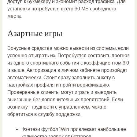
доступ к букмекеру и экономит расход трафика. Для
установки потребуется всего 30 МБ свободного
места.
Азартные игры
Бонусные средства можно вывести из системы, если
успешно отыграть их. Потребуется составить прогноз
из одного спортивного события с коэффициентом 3.0
и выше. Авторизация в личном кабинете произойдет
автоматически. Стоит сразу заполнить анкету в
настройках профиля и пройти верификацию.
Проверенные клиенты могут играть и выводить
выигрыши без дополнительных препятствий. Если
возникнут трудности с управлением, можно
обратиться в службу поддержки.
Фэнтези футбол 1Win привлекает наибольшее
количество заявок от бетторов.