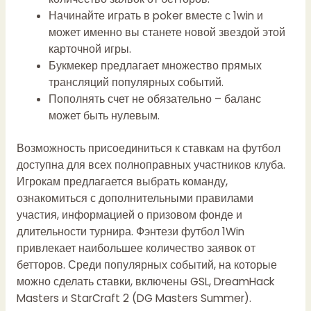
Начинайте играть в poker вместе с 1win и
может именно вы станете новой звездой этой
карточной игры.
Букмекер предлагает множество прямых
трансляций популярных событий.
Пополнять счет не обязательно – баланс
может быть нулевым.
Возможность присоединиться к ставкам на футбол
доступна для всех полноправных участников клуба.
Игрокам предлагается выбрать команду,
ознакомиться с дополнительными правилами
участия, информацией о призовом фонде и
длительности турнира. Фэнтези футбол 1Win
привлекает наибольшее количество заявок от
бетторов. Среди популярных событий, на которые
можно сделать ставки, включены GSL, DreamHack
Masters и StarCraft 2 (DG Masters Summer).