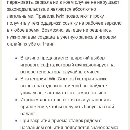
переживать, зеркала ни в коем случае не нарушают
законодательства и являются абсолютно
легальными. Правила 1win позволяют игроку
получить у техподдержки ссылку на рабочее зеркало
в любое время. Возможно, вы ещё не решились,
нужно ли вам создавать учетную запись в игровом
онлайн клубе от 1-вин.
В казино предлагается широкий выбор
игрового софта, который функционирует на
основе генератора случайных чисел.
В категории 1Win Games (которая также
вынесена отдельно в меню) вы найдете
уникальные автоматы от самого казино.
Игрокам достаточно скачать и установить
приложение, чтобы получить бонус на свой
баланс.
При закрытии приема ставок рядом с
названием события появляется значок замка.