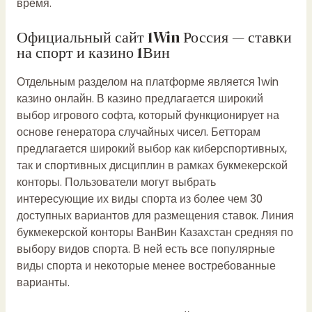
время.
Официальный сайт 1Win Россия — ставки
на спорт и казино 1Вин
Отдельным разделом на платформе является 1win
казино онлайн. В казино предлагается широкий
выбор игрового софта, который функционирует на
основе генератора случайных чисел. Бетторам
предлагается широкий выбор как киберспортивных,
так и спортивных дисциплин в рамках букмекерской
конторы. Пользователи могут выбрать
интересующие их виды спорта из более чем 30
доступных вариантов для размещения ставок. Линия
букмекерской конторы ВанВин Казахстан средняя по
выбору видов спорта. В ней есть все популярные
виды спорта и некоторые менее востребованные
варианты.