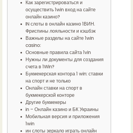
Как зарегистрироваться и
осуществить 1win вход на сайте
онлайн казино?
IN слоты в онлайн казино 1ВИН.
Фриспины лояльности и кэшбэк
Важные разделы на сайте 1win
casino:
Основные правила сайта 1vin
Нужны ли документы для создания
счета в 1Win?
Букмекерская контора 1 win: ставки
на спорт и не только
Онлайн ставки на спорт в
букмекерской конторе
Другие букмекеры
in – Онлайн казино и БК Украины
Мобильная версия и приложения
1win
ин слоты зеркало играть онлайн