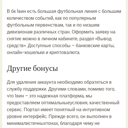
В бк 1вин есть большая футбольная линия с большим
количеством событий, как по популярным
футбольным первенствам, так и по низшим
дивизионам различных стран. Оформить заявку на
снятие можно в личном кабинете, раздел «Вывод
средств». Доступные способы – банковские карты,
онлайн-кошельки и криптовалюта.
Другие бонусы
Для удаления аккаунта необходимо обратиться в
службу поддержки. Другими словами, помимо того,
что 1вин – это надежная платформа, мы
предоставляем оптимальныеусловия, качественный
сервис. Портал имеет понятный на интуитивном
уровне интерфейс. Прежде всего, он выполнен в
минималистичныхтонах, благодаря чему не