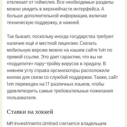
отвлекает от геймплея. Все необходимые разделы
можно увидеть в верхнейчасти интерфейса. А
больше дополнительной информации, включая
техническую поддержку, в нижней.
Так бывает, поскольку иногда государства требуют
наличие ещё и местной лицензии. Скачать
мобильную версию можно на нашем сайте 1vin по
прямой ссылке. Это дает гарантию, что вы не
«подцепите» пару-тройку вирусов в придачу. В
нижнем углу справа организаторы расположили
кнопки для связи со службой поддержки. Также, сайт
1vin переведен на 17 различных языков, чтобы
удовлетворить самые требовательные пожелания
пользователя.
Ставки на хоккей
MFI Investments Limited считается владельцем