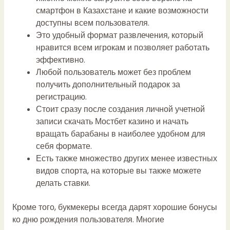
смартфон в Казахстане и какие возможности
доступны всем пользователя.
Это удобный формат развлечения, который
нравится всем игрокам и позволяет работать
эффективно.
Любой пользователь может без проблем
получить дополнительный подарок за
регистрацию.
Стоит сразу после создания личной учетной
записи скачать Мостбет казино и начать
вращать барабаны в наиболее удобном для
себя формате.
Есть также множество других менее известных
видов спорта, на которые вы также можете
делать ставки.
Кроме того, букмекеры всегда дарят хорошие бонусы
ко дню рождения пользователя. Многие