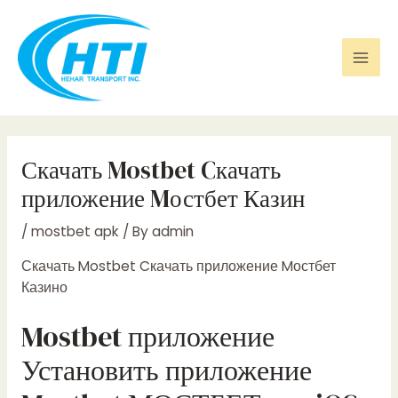
Skip
Post
Mai
to
navigation
Men
content
Скачать Mostbet Cкачать
приложение Mостбет Казин
/
mostbet apk
/ By
admin
Скачать Mostbet Cкачать приложение Mостбет
Казино
Mostbet приложение
Установить приложение