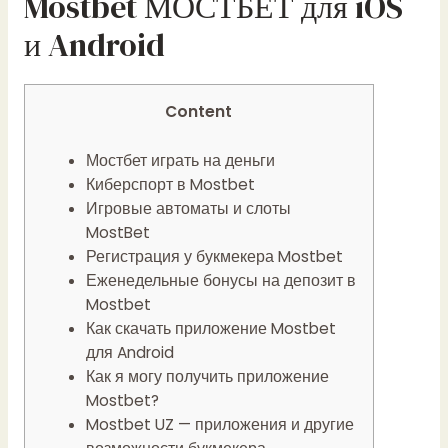
Mostbet МОСТБЕТ для iOS
и Android
Content
Мостбет играть на деньги
Киберспорт в Mostbet
Игровые автоматы и слоты
MostBet
Регистрация у букмекера Mostbet
Еженедельные бонусы на депозит в
Mostbet
Как скачать приложение Mostbet
для Android
Как я могу получить приложение
Mostbet?
Mostbet UZ — приложения и другие