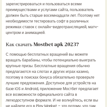
зарегистрироваться и пользоваться всеми
преимуществами и услугами сайта, пользователь
должен быть старше восемнадцати лет. Поэтому нет
необходимости тестировать софт в различных
режимах ставок с онлайн-видеотрансляцией, матч-
центром и анимацией.
Как скачать Mostbet apk 2023?
С помощью бесплатных вращений вы можете
вращать барабаны, чтобы потенциально выиграть
крупные призы. Бесплатные вращения обычно
предлагаются на слотах и других играх казино,
поэтому в поисках бонуса обязательно проверьте
лучшие предложения. Доступное для устройств на
базе iOS и Android, приложение Мостбет предлагает
все возможности официального сайта в
легкодоступном формате. И не волнуйтесь, если вы
не найдете его в Play Market – это потому, что там