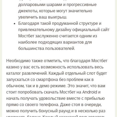
долларовыми шарами и прогрессивные
джекпоты, которые могут значительно
увеличить ваш выигрыш.
Благодаря такой продуманной структуре и
привлекательному дизайну официальный сайт
Мостбет заслуженно считается одним из
наиболее подходящих вариантов для
большинства пользователей.
Необходимо также отметить, что благодаря Мостбет
казино у вас есть возможность использовать весь
каталог развлечений. Каждый отдельный слот будет
запускаться со смартфона без проблем как в
обычном, так и в демо режиме. Это значит, что вам
стоит попробовать скачать Мостбет на Android и
начать получать удовольствие вместе с прибылью
прямо со своего телефона. Даже стоя в очереди,
можно получить бонусный раунд и в несколько раз