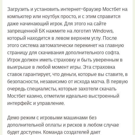
Загрузить и установить интернет-браузер Мостбет на
компьютер или ноутбук просто, и с этим справится
даже начинающий игрок. Для этого на сайте
запрещенной БК нажмите на логотип Windows,
который находится в левом верхнем углу. После
этого система автоматически перекинет на главную
страницу для скачивания дополнительного софта.
Игрок должен иметь страховку и быть уверенным в
выигрыше в любой момент игры. Эта страховка
ставок гарантирует, что деньги, которые вы ставите, в
безопасности, независимо от исхода матча. В первую
очередь специалисты, которые захотели скачать
Мостбет казино, отметили идеально выстроенный
интерфейс и управление.
Демо режим с игровыми машинами без
дополнительной оплаты и рисков в любом случае
будет доступен. Команда создателей дает