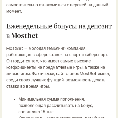
самостоятельно ознакомиться с версией на данный
момент.
Еженедельные бонусы на депозит
в Mostbet
MostBet — молодая гемблинг-компания,
работающая в сфере ставок на спорт и киберспорт.
Он гордится тем, что имеет самые высокие
коэффициенты на предматчевые игры, а также на
живые игры. Фактически, сайт ставок MostBet имеет,
среди своих лучших функций, возможность делать
ставки во время игры.
Минимальная сумма пополнения,
позволяющая рассчитывать на бонус,
составляет 15 тыс.