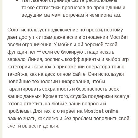
На главной странице сайта расположены
также статистики прогнозов по прошедшим и
ведущим матчам, встречам и чемпионатам.
Софт использует подключение по прокси, поэтому
дает доступ к играм даже если в отношении Мостбет
ввели ограничения. У мобильной версией такой
функции нет — если ее блокируют, надо искать
зеркало. Линия, роспись, коэффициенты и выбор игр
категории «казино» в приложении оператора точно
такой же, как на десктопном сайте. Они используют
новейшие технологии шифрования, чтобы
гарантировать сохранность и безопасность всех
ваших данных. Кроме того, служба поддержки всегда
готова ответить на любые ваши вопросы и
проблемы. Для тех, кто играет на Mostbet online,
важно знать, как легко и без проблем пополнить свой
счет и вывести деньги.