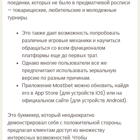
поединки, которых не было в предматчевой росписи
— товарищеские, любительские и молодежные
турниры.
Это также дает возможность попробовать
различные игровые механики и научиться
обращаться со всем функционалом
платформы еще до первых трат.
Однако многие пользователи все же
предпочитают использовать зеркальную
версию по разным причинам.
Приложение Mostbet можно обновить, найдя
его в App Store (для устройств iOS) или на
официальном сайте (для устройств Android).
Это букмекер, который неоднократно
демонстрировал себя с положительной стороны,
предлагая клиентам доступ ко множеству
интересных возможностей. Чтобы