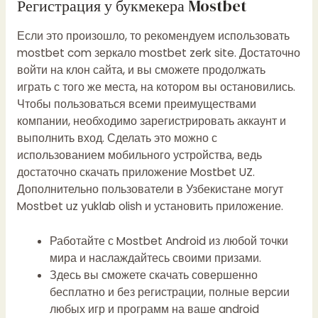
Регистрация у букмекера Mostbet
Если это произошло, то рекомендуем использовать
mostbet com зеркало mostbet zerk site. Достаточно
войти на клон сайта, и вы сможете продолжать
играть с того же места, на котором вы остановились.
Чтобы пользоваться всеми преимуществами
компании, необходимо зарегистрировать аккаунт и
выполнить вход. Сделать это можно с
использованием мобильного устройства, ведь
достаточно скачать приложение Mostbet UZ.
Дополнительно пользователи в Узбекистане могут
Mostbet uz yuklab olish и установить приложение.
Работайте с Mostbet Android из любой точки
мира и наслаждайтесь своими призами.
Здесь вы сможете скачать совершенно
бесплатно и без регистрации, полные версии
любых игр и программ на ваше android