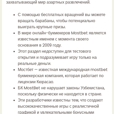
захватывающий мир азартных развлечений.
С помощью бесплатных вращений вы можете
вращать барабаны, чтобы потенциально
выиграть крупные призы.
В мире онлайн-букмекеров Mostbet является
известным именем с момента своего
основания в 2009 году.
Этот раздел недоступен для тестового
открытия и подразумевает игру только на
реальные деньги.
Мостбет — известная международная mostbet
букмекерская компания, которая работает по
лицензии Кюрасао.
БК MostBet не нарушает законы Узбекистана,
поскольку физически не находится в стране.
Эти разработчики известны тем, что создают
высококачественные игры с реалистичной
графикой и увлекательными бонусными