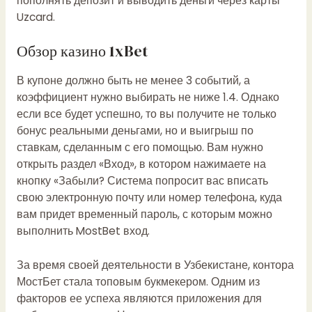
пополнять депозит и выводить деньги через карты
Uzcard.
Обзор казино 1xBet
В купоне должно быть не менее 3 событий, а
коэффициент нужно выбирать не ниже 1.4. Однако
если все будет успешно, то вы получите не только
бонус реальными деньгами, но и выигрыш по
ставкам, сделанным с его помощью. Вам нужно
открыть раздел «Вход», в котором нажимаете на
кнопку «Забыли? Система попросит вас вписать
свою электронную почту или номер телефона, куда
вам придет временный пароль, с которым можно
выполнить MostBet вход.
За время своей деятельности в Узбекистане, контора
МостБет стала топовым букмекером. Одним из
факторов ее успеха являются приложения для