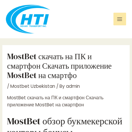
Skip
Post
Mai
to
navigation
Men
content
MostBet скачать на ПК и
смартфон Скачать приложение
MostBet на смартфо
/
Mostbet Uzbekistan
/ By
admin
MostBet скачать на ПК и смартфон Скачать
приложение MostBet на смартфон
MostBet обзор букмекерской