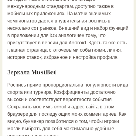
международным стандартам, доступно также в
мобильных приложениях. На матчи значимых
чемпионатов дается внушительная роспись в
несколько сот рынков. Внешний вид и набор функций
в приложении для iOS аналогичен тому, что
присутствует в версии для Android. Здесь также есть
главная страница с ключевыми событиями, линия,
история ставок, избранное и настройка профиля.
Зеркала MostBet
Роспись прямо пропорциональна популярности вида
спорта или турнира. Коэффициенты достаточно
высоки и соответствуют вероятности события.
Сохранить моё имя, email и адрес сайта в этом
браузере для последующих моих комментариев. Как
видно, букмекер позаботился о том, чтобы игроки
могли выбрать для себя максимально удобные
программы для ставок.