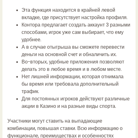
Эта функция находится в крайней левой
вкладке, где присутствует настройка профиля.
Контора предлагает создать аккаунт 3 разными
способами, игрок уже сам выбирает, что ему
удобнее.
А в случае отыгрыша вы сможете перевести
деньги на основной счет и обналичить их.
Во-вторых, удобные приложения позволяют
делать это в любое время и в любом месте.
Нет лишней информации, которая отнимала
бы время или требовала дополнительный
трафик.
Для постоянных игроков действуют различные
акции в Казино и на разные виды спорта.
Участники могут ставить на выпадающие
комбинации, повышая ставки. Всю информацию о
функционале, преимуществах и особенностях