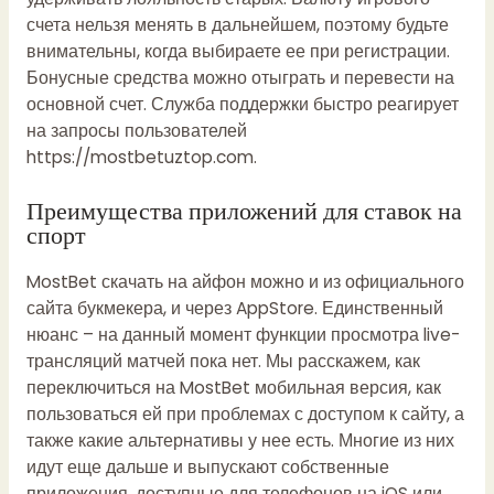
счета нельзя менять в дальнейшем, поэтому будьте
внимательны, когда выбираете ее при регистрации.
Бонусные средства можно отыграть и перевести на
основной счет. Служба поддержки быстро реагирует
на запросы пользователей
https://mostbetuztop.com
.
Преимущества приложений для ставок на
спорт
MostBet скачать на айфон можно и из официального
сайта букмекера, и через AppStore. Единственный
нюанс – на данный момент функции просмотра live-
трансляций матчей пока нет. Мы расскажем, как
переключиться на MostBet мобильная версия, как
пользоваться ей при проблемах с доступом к сайту, а
также какие альтернативы у нее есть. Многие из них
идут еще дальше и выпускают собственные
приложения, доступные для телефонов на iOS или