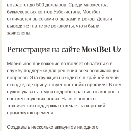
возрастет до 500 долларов. Среди множества
букмекерских контор Узбекистана, Мостбет
отличается высокими отзывами игроков. Деньги
выводятся на те же реквизиты, что и были
зачислены.
Регистрация на сайте MostBet Uz
Мобильное приложение позволяет обратиться в
службу поддержки для решения всех возникающих
вопросов. Эта функция находится в крайней левой
вкладке, где присутствует настройка профиля. В нём
нужно указать тему и подробно расписать вопрос в
соответствующих полях. На все вопросы
техническая поддержка отвечает за короткий
промежуток времени.
Создавать несколько аккаунтов на одного