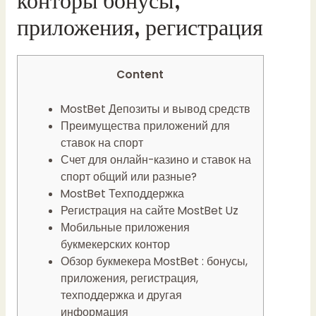
конторы бонусы,
приложения, регистрация
Content
MostBet Депозиты и вывод средств
Преимущества приложений для
ставок на спорт
Счет для онлайн-казино и ставок на
спорт общий или разные?
MostBet Техподдержка
Регистрация на сайте MostBet Uz
Мобильные приложения
букмекерских контор
Обзор букмекера MostBet : бонусы,
приложения, регистрация,
техподдержка и другая
информация