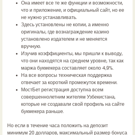
Она имеет все те же функции и возможности,
что и приложение, и официальный сайт, но ее
не нужно устанавливать.
Здесь установлены не копии, а именно
оригиналы, где вознаграждение казино
установлено издателем и не меняется
вручную.
Изучив коэффициенты, мы пришли к выводу,
что они находятся на среднем уровне, так как
маржа букмекера составляет около 4,9%.
На все вопросы техническая поддержка
отвечает за короткий промежуток времени.
МостБет регистрация доступна всем
совершеннолетним жителям Узбекистана,
которые не создавали свой профиль на сайте
букмекера раньше.
Но если в течение часа положить на депозит
минимум 20 долларов, максимальный размер бонуса