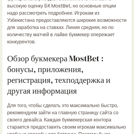
высокую оценку БК MostBet, но основные опции
надо рассмотреть подробнее. Игрокам из
Узбекистана предоставляются широкие возможности
для заработка на ставках. Линия средняя, но по
количеству матчей в лайве букмекер опережает
конкурентов.
Обзор букмекера MostBet :
бонусы, приложения,
регистрация, техподдержка и
другая информация
Для того, чтобы сделать это максимально быстро,
рекомендуем зайти на главную страницу сайта со
своего девайса. Каждая букмекерская контора
старается предоставить своим игрокам максимально