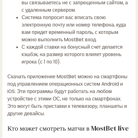
вы связываетесь не с запрещенным сайтом, а
с удаленным сервером.
Система попросит вас вписать свою
электронную почту или номер телефона, куда
вам придет временный пароль, с которым
можно выполнить MostBet вход.
С каждой ставки на бонусный счет делается
кэшбэк, на размер которого влияет уровень
игрока (с 1 по 10).
Скачать приложение MostBet можно на смартфоны
под управлением операционных систем Android и
iOS. Эти программы будут работать на любом
устройстве с этими ОС, не только на смартфонах.
Это могут быть приставки к телевизору, планшеты и
другие девайсы.
Кто может смотреть матчи в MostBet live