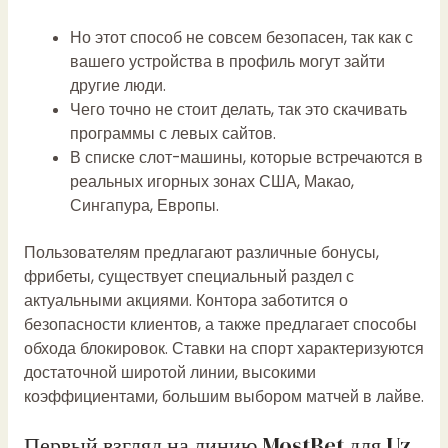
Но этот способ не совсем безопасен, так как с
вашего устройства в профиль могут зайти
другие люди.
Чего точно не стоит делать, так это скачивать
программы с левых сайтов.
В списке слот-машины, которые встречаются в
реальных игорных зонах США, Макао,
Сингапура, Европы.
Пользователям предлагают различные бонусы,
фрибеты, существует специальный раздел с
актуальными акциями. Контора заботится о
безопасности клиентов, а также предлагает способы
обхода блокировок. Ставки на спорт характеризуются
достаточной широтой линии, высокими
коэффициентами, большим выбором матчей в лайве.
Первый взгляд на линию MostBet для Uz